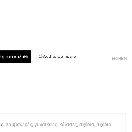
Add to Compare
η στο καλάθι
EKMEN
✕
ες:
βαμβακερές
,
γυναικειες
,
κάλτσες
,
σχέδια
,
σχέδιο