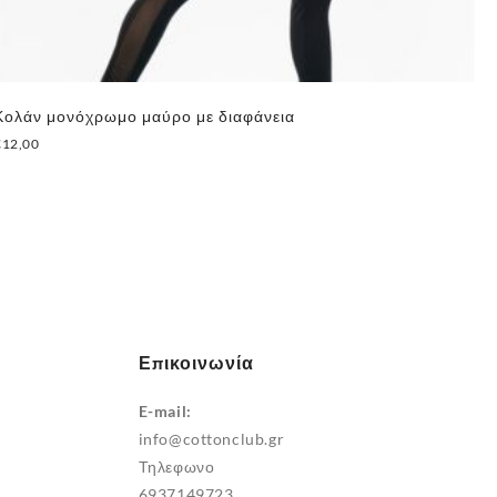
Κολάν μονόχρωμο μαύρο με διαφάνεια
Γυ
Τά
€
12,00
€
3
Αυτό
το
προϊόν
έχει
πολλαπλές
παραλλαγές.
Οι
Επικοινωνία
επιλογές
μπορούν
E-mail:
να
info@cottonclub.gr
επιλεγούν
Τηλεφωνο
στη
6937149723