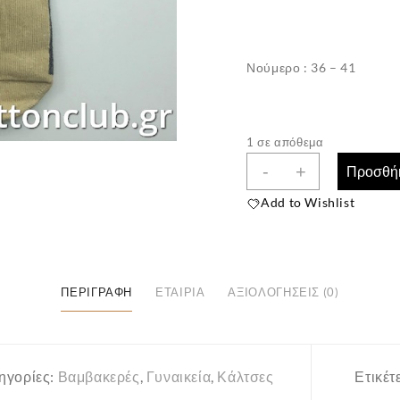
Νούμερο : 36 – 41
1 σε απόθεμα
Γυναικείες
-
+
Προσθήκ
Βαμβακερές
Add to Wishlist
Κάλτσες
”ΕΚΜΕΝ”
Τάρανδος
ποσότητα
ΠΕΡΙΓΡΑΦΉ
ΕΤΑΙΡΊΑ
ΑΞΙΟΛΟΓΉΣΕΙΣ (0)
ηγορίες:
Βαμβακερές
,
Γυναικεία
,
Κάλτσες
Ετικέτ