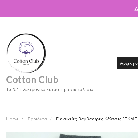
Δ
Skip
to
content
Αρχική σ
Cotton Club
Το Ν.1 ηλεκτρονικό κατάστημα για κάλτσες
Home
Προϊόντα
Γυναικείες Βαμβακερές Κάλτσες ”ΕΚΜΕ