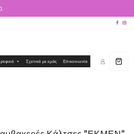
0.
ρεφικά
Σχετικά με εμάς
Επικοινωνία
 Βαμβακερές Κάλτσες ”ΕΚΜΕΝ”