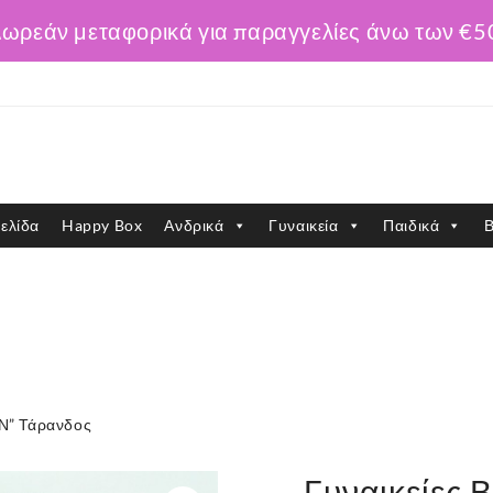
ωρεάν μεταφορικά για παραγγελίες άνω των €5
ελίδα
Happy Box
Ανδρικά
Γυναικεία
Παιδικά
Β
Ν” Τάρανδος
Γυναικείες