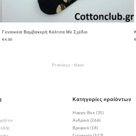
Γυναικεία Βαμβακερή Κάλτσα Με Σχέδιο
€
4,00
Previous
-
Next
η
Κατηγορίες προϊόντων
Happy Box
(35)
ρρήτου
Ανδρικά
(266)
τολής
Βρεφικά
(18)
ωμής
Γυναικεία
(523)