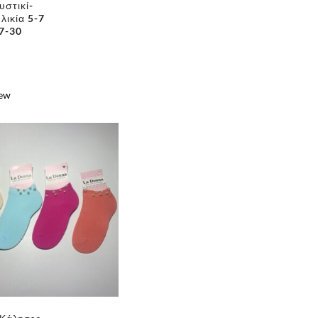
υστικί-
λικία 5-7
7-30
iew
e
✕