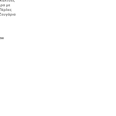
 Κάλτσες
κρα με
Πέρλες
Ζευγάρια
iew
e