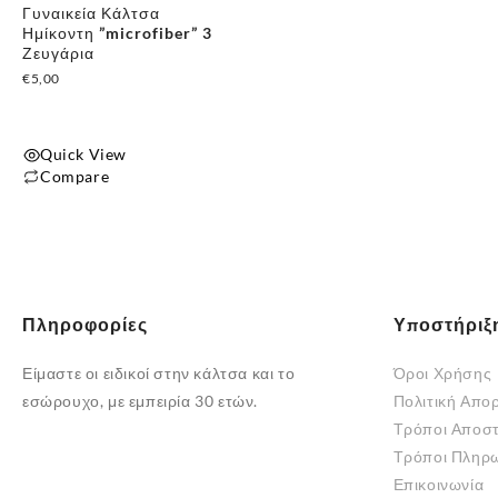
Γυναικεία Κάλτσα
στη
στη
Ημίκοντη ”microfiber” 3
σελίδα
σελίδα
Ζευγάρια
του
του
€
5,00
προϊόντος
προϊόντος
Quick View
Compare
Πληροφορίες
Υποστήριξ
Είμαστε οι ειδικοί στην κάλτσα και το
Όροι Χρήσης
εσώρουχο, με εμπειρία 30 ετών.
Πολιτική Απο
Τρόποι Αποσ
Τρόποι Πληρ
Επικοινωνία