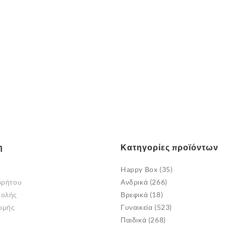
σελίδα
του
προϊόντος
η
Κατηγορίες προϊόντων
Happy Box
(35)
ρρήτου
Ανδρικά
(266)
τολής
Βρεφικά
(18)
ωμής
Γυναικεία
(523)
Παιδικά
(268)