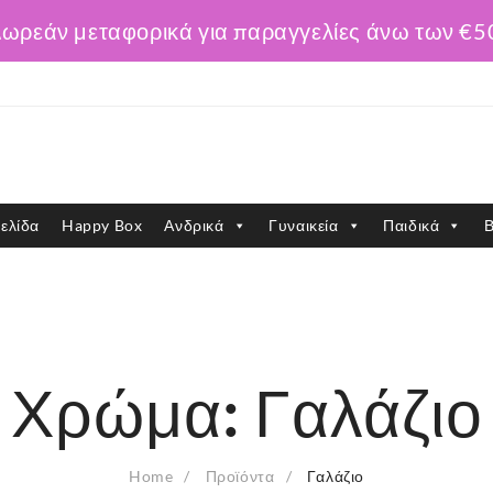
ωρεάν μεταφορικά για παραγγελίες άνω των €5
ελίδα
Happy Box
Ανδρικά
Γυναικεία
Παιδικά
Β
Χρώμα:
Γαλάζιο
Home
Προϊόντα
Γαλάζιο