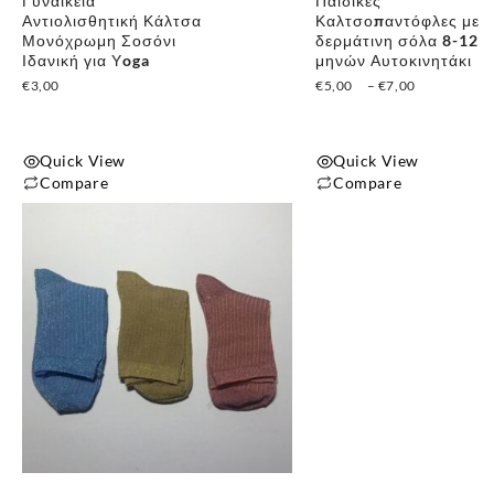
Γυναικεία
Παιδικές
του
Αντιολισθητική Κάλτσα
Καλτσοπαντόφλες με
Μονόχρωμη Σοσόνι
δερμάτινη σόλα 8-12
προϊόντος
Ιδανική για Υoga
μηνών Αυτοκινητάκι
Price
€
3,00
€
5,00
–
€
7,00
range:
€5,00
through
Quick View
Quick View
€7,00
Compare
Compare
Αυτό
Αυτό
το
το
προϊόν
προϊόν
έχει
έχει
πολλαπλές
πολλαπλές
παραλλαγές.
παραλλαγές.
Οι
Οι
επιλογές
επιλογές
μπορούν
μπορούν
να
να
επιλεγούν
επιλεγούν