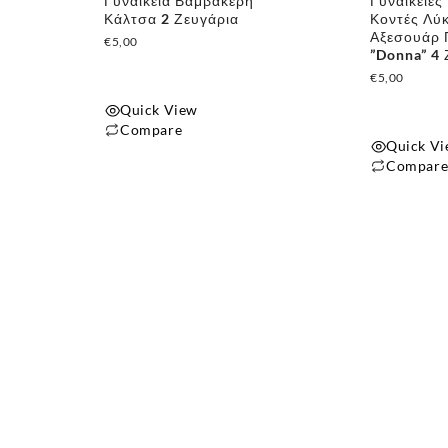
Γυναικεία Βαμβακερή
Γυναικείες
Κάλτσα 2 Ζευγάρια
Κοντές Λύ
Αξεσουάρ 
€
5,00
”Donna” 4 
€
5,00
Quick View
Compare
Quick V
Αυτό
Compar
το
προϊόν
έχει
πολλαπλές
παραλλαγές.
Οι
επιλογές
μπορούν
να
επιλεγούν
στη