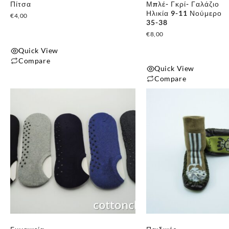
Πίτσα
Μπλέ- Γκρί- Γαλάζιο
Ηλικία 9-11 Νούμερο
€
4,00
35-38
€
8,00
Quick View
Compare
Quick View
Αυτό
Compare
το
προϊόν
έχει
πολλαπλές
παραλλαγές.
Οι
επιλογές
μπορούν
να
επιλεγούν
στη
σελίδα