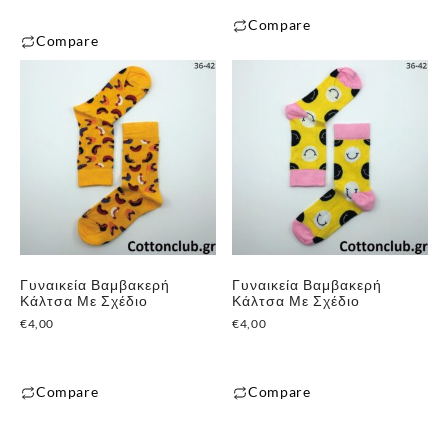
€5,00
Compare
through
Compare
Αυτό
€7,00
Αυτό
το
το
προϊόν
προϊόν
έχει
έχει
πολλαπλές
πολλαπλές
παραλλαγές.
παραλλαγές.
Οι
Οι
επιλογές
επιλογές
μπορούν
μπορούν
να
Γυναικεία Βαμβακερή
Γυναικεία Βαμβακερή
να
επιλεγούν
Κάλτσα Με Σχέδιο
Κάλτσα Με Σχέδιο
επιλεγούν
στη
€
4,00
€
4,00
στη
σελίδα
σελίδα
του
του
Compare
Compare
προϊόντος
προϊόντος