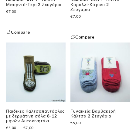
Μπορντό-Γκρι 2 Ζευγάρια
Κοραλλί-Κίτρινο 2
Ζευγάρια
€
7,00
€
7,00
Compare
Compare
Παιδικές Καλτσοπαντόφλες
Γυναικεία Βαμβακερή
με δερμάτινη σόλα 8-12
Κάλτσα 2 Ζευγάρια
μηνών Αυτοκινητάκι
€
5,00
Price
€
5,00
–
€
7,00
✕
range: