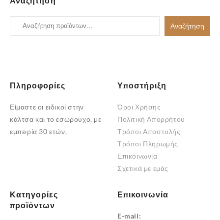
Αναζήτηση
πολλαπλές
πολλαπλές
παραλλαγές.
Αναζήτηση
παραλλαγές.
Αναζήτηση
Οι
για:
Οι
επιλογές
επιλογές
μπορούν
μπορούν
να
να
επιλεγούν
επιλεγούν
Πληροφορίες
Υποστήριξη
στη
στη
Είμαστε οι ειδικοί στην
Όροι Χρήσης
σελίδα
σελίδα
κάλτσα και το εσώρουχο, με
Πολιτική Απορρήτου
του
του
εμπειρία 30 ετών.
Τρόποι Αποστολής
προϊόντος
προϊόντος
Τρόποι Πληρωμής
Επικοινωνία
Σχετικά με εμάς
Κατηγορίες
Επικοινωνία
προϊόντων
E-mail: