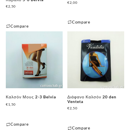
€
2,00
€
2,50
Compare
Compare
Αυτό
Αυτό
το
το
προϊόν
προϊόν
έχει
έχει
πολλαπλές
πολλαπλές
παραλλαγές.
παραλλαγές.
Οι
Οι
επιλογές
επιλογές
μπορούν
μπορούν
να
Καλσόν Μους 2-3 Belvia
Διάφανο Καλσόν 20 den
να
επιλεγούν
Venteta
€
1,50
επιλεγούν
€
2,50
στη
στη
σελίδα
✕
σελίδα
του
Compare
του
Compare