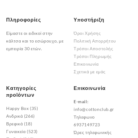
μπορούν
να
επιλεγούν
Πληροφορίες
Υποστήριξη
στη
Είμαστε οι ειδικοί στην
Όροι Χρήσης
σελίδα
κάλτσα και το εσώρουχο, με
Πολιτική Απορρήτου
του
εμπειρία 30 ετών.
Τρόποι Αποστολής
προϊόντος
Τρόποι Πληρωμής
Επικοινωνία
Σχετικά με εμάς
Κατηγορίες
Επικοινωνία
προϊόντων
E-mail:
Happy Box
(35)
info@cottonclub.gr
Ανδρικά
(266)
Τηλεφωνο
Βρεφικά
(18)
6937149723
Γυναικεία
(523)
Ώρες τηλεφωνικής