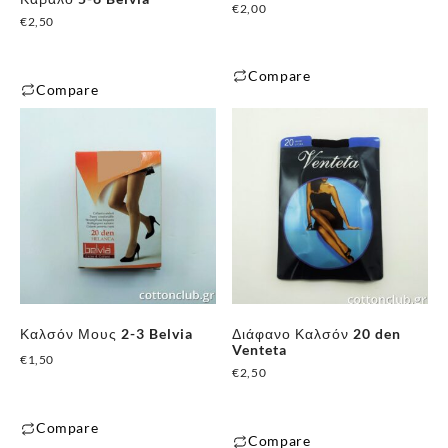
€
2,00
€
2,50
Compare
Compare
Αυτό
Αυτό
το
το
προϊόν
προϊόν
έχει
έχει
πολλαπλές
πολλαπλές
παραλλαγές.
παραλλαγές.
Οι
Οι
επιλογές
επιλογές
μπορούν
μπορούν
να
Καλσόν Μους 2-3 Belvia
Διάφανο Καλσόν 20 den
να
επιλεγούν
Venteta
€
1,50
επιλεγούν
€
2,50
στη
στη
σελίδα
σελίδα
του
Compare
του
Compare