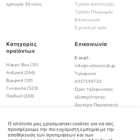
εμπειρία 30 ετών.
Τρόποι Αποστολής
προϊόντος
Τρόποι Πληρωμής
Επικοινωνία
Σχετικά με εμάς
Κατηγορίες
Επικοινωνία
προϊόντων
E-mail:
Happy Box
(35)
info@cottonclub.gr
Ανδρικά
(266)
Τηλεφωνο
Βρεφικά
(18)
6937149723
Γυναικεία
(523)
Ώρες τηλεφωνικής
Παιδικά
(268)
εξυπηρέτησης:
Δευτέρα-Παρασκευή
10:00 – 18:00
Διεύθυνση
Ο ιστότοπό μας χρησιμοποιεί cookies για να σας
Μεταμόρφωση Αττικής
προσφέρουμε την πιο ευχάριστη εμπειρία με την
αποθήκευση των προτιμήσεων και των
TK: 14452