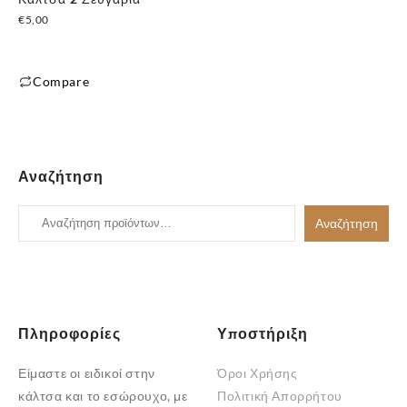
€
5,00
✕
Compare
Αυτό
το
προϊόν
έχει
Αναζήτηση
πολλαπλές
παραλλαγές.
Αναζήτηση
Αναζήτηση
Οι
για:
επιλογές
μπορούν
να
επιλεγούν
Πληροφορίες
Υποστήριξη
στη
Είμαστε οι ειδικοί στην
Όροι Χρήσης
σελίδα
κάλτσα και το εσώρουχο, με
Πολιτική Απορρήτου
του