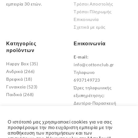
εμπειρία 30 ετών.
Τρόποι Αποστολής
προϊόντος
Τρόποι Πληρωμής
Επικοινωνία
Σχετικά με εμάς
Κατηγορίες
Επικοινωνία
προϊόντων
E-mail:
Happy Box
(35)
info@cottonclub.gr
Ανδρικά
(266)
Τηλεφωνο
Βρεφικά
(18)
6937149723
Γυναικεία
(523)
Ώρες τηλεφωνικής
Παιδικά
(268)
εξυπηρέτησης:
Δευτέρα-Παρασκευή
10:00 – 18:00
Διεύθυνση
Ο ιστότοπό μας χρησιμοποιεί cookies για να σας
Μεταμόρφωση Αττικής
προσφέρουμε την πιο ευχάριστη εμπειρία με την
αποθήκευση των προτιμήσεων και των
TK: 14452