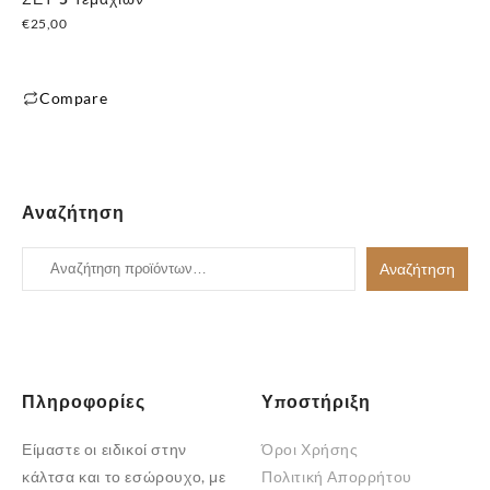
€
25,00
✕
Compare
Αυτό
το
προϊόν
έχει
Αναζήτηση
πολλαπλές
παραλλαγές.
Αναζήτηση
Αναζήτηση
Οι
για:
επιλογές
μπορούν
να
επιλεγούν
Πληροφορίες
Υποστήριξη
στη
Είμαστε οι ειδικοί στην
Όροι Χρήσης
σελίδα
κάλτσα και το εσώρουχο, με
Πολιτική Απορρήτου
του