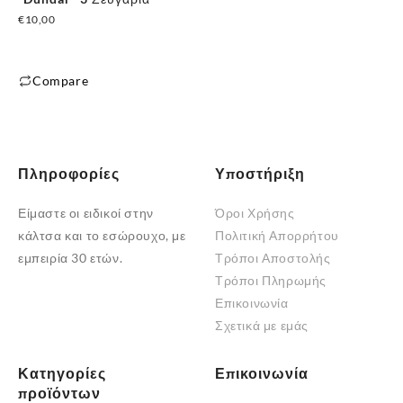
€
10,00
Compare
Αυτό
το
προϊόν
έχει
Πληροφορίες
Υποστήριξη
πολλαπλές
Είμαστε οι ειδικοί στην
Όροι Χρήσης
παραλλαγές.
κάλτσα και το εσώρουχο, με
Πολιτική Απορρήτου
Οι
εμπειρία 30 ετών.
Τρόποι Αποστολής
επιλογές
Τρόποι Πληρωμής
μπορούν
Επικοινωνία
να
Σχετικά με εμάς
επιλεγούν
στη
σελίδα
Κατηγορίες
Επικοινωνία
προϊόντων
του