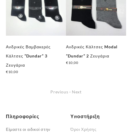
α
Ανδρικές Βαμβακερές
Ανδρικές Κάλτσες Modal
Αν
Κάλτσες ”Dundar” 3
”Dundar” 2 Ζευγάρια
Με
€
10,00
€
4
Ζευγάρια
€
10,00
Previous
-
Next
Πληροφορίες
Υποστήριξη
Είμαστε οι ειδικοί στην
Όροι Χρήσης