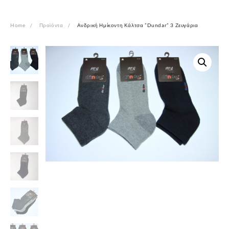
Home
Προϊόντα
Ανδρική Ημίκοντη Κάλτσα ”Dundar” 3 Ζευγάρια