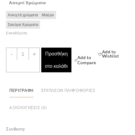
Ασορτί Χρώματα
Ανοιχτά χρώματα
Μαύρο
✕
Σκούρα Χρώματα
Εκκαθάριση
Ανδρική
Add to
-
+
Προσθήκη
Wishlist
Add to
Ημίκοντη
Compare
στο καλάθι
Κάλτσα
''Dundar''
3
Ζευγάρια
ΠΕΡΙΓΡΑΦΉ
ΕΠΙΠΛΈΟΝ ΠΛΗΡΟΦΟΡΊΕΣ
ποσότητα
ΑΞΙΟΛΟΓΉΣΕΙΣ (0)
Συνθεση: