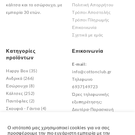
κάλτσα και το εσώρουχο, με
Πολιτική Απορρήτου
εμπειρία 30 ετών.
Τρόποι Αποστολής
Τρόποι Πληρωμής
Επικοινωνία
Σχετικά με εμάς
Κατηγορίες
Επικοινωνία
προϊόντων
E-mail:
Happy Box
(35)
info@cottonclub.gr
Ανδρικά
(266)
Τηλεφωνο
Εσώρουχα
(8)
6937149723
Κάλτσες
(252)
Ώρες τηλεφωνικής
Παντόφλες
(2)
εξυπηρέτησης:
Σκουφιά - Γάντια
(4)
Δευτέρα-Παρασκευή
Βρεφικά
(18)
10:00 – 18:00
Γυναικεία
(523)
Διεύθυνση
Ο ιστότοπό μας χρησιμοποιεί cookies για να σας
Παιδικά
(268)
Μεταμόρφωση Αττικής
προσφέρουμε την πιο ευχάριστη εμπειρία με την