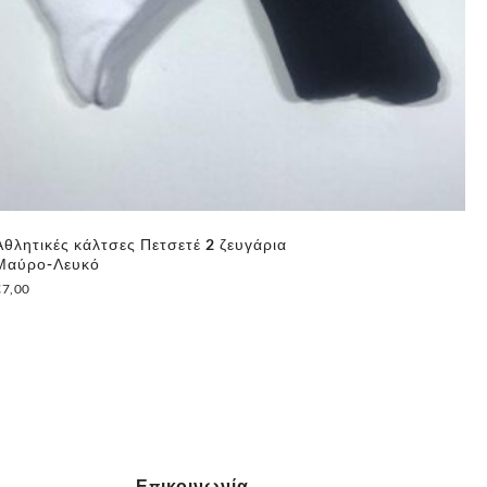
Αθλητικές κάλτσες Πετσετέ 2 ζευγάρια
Σε
Μαύρο-Λευκό
Φα
€
7,00
€
1
Επικοινωνία