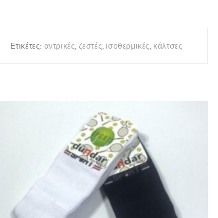
Ετικέτες:
αντρικές
,
ζεστές
,
ισοθερμικές
,
κάλτσες