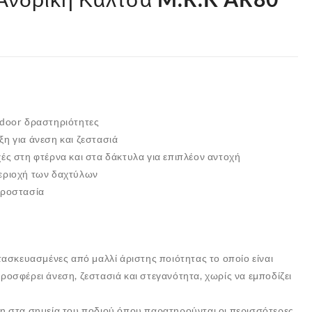
tdoor δραστηριότητες
η για άνεση και ζεστασιά
ές στη φτέρνα και στα δάκτυλα για επιπλέον αντοχή
εριοχή των δαχτύλων
προστασία
τασκευασμένες από μαλλί άριστης ποιότητας το οποίο είναι
οσφέρει άνεση, ζεστασιά και στεγανότητα, χωρίς να εμποδίζει
η στα σημεία του ποδιού όπου παρατηρούνται οι περισσότερες