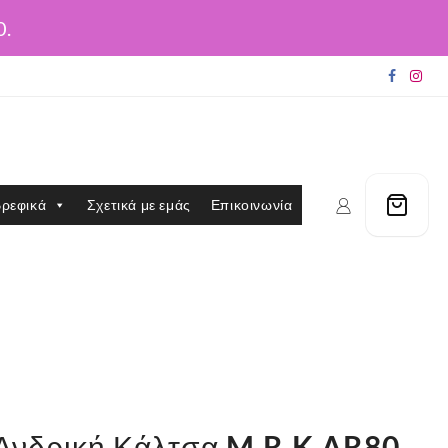
0.
ρεφικά
Σχετικά με εμάς
Επικοινωνία
 Ανδρική Κάλτσα M.R.K AR80