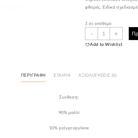
φθορές. Ειδικά σχεδιασμέ
3 σε απόθεμα
Ισοθερμική
-
+
Πρ
Ανδρική
Add to Wishlist
Κάλτσα
M.R.K
AR80
ποσότητα
ΠΕΡΙΓΡΑΦΉ
ΕΤΑΙΡΊΑ
ΑΞΙΟΛΟΓΉΣΕΙΣ (0)
Συνθεση:
90% μαλλί
10% polypropylene