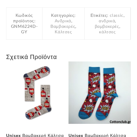
Κωδικός
Κατηγορίες:
Ετικέτες:
classic
,
προϊόντος:
Ανδρικά
,
ανδρικά
,
GNM6224D-
Βαμβακερές
,
βαμβακερές
,
GY
Κάλτσες
κάλτσες
Σχετικά Προϊόντα
ς
Unisex Βαμβακερή Κάλτσα
Unisex Βαμβακερή Κάλτσα
Αν