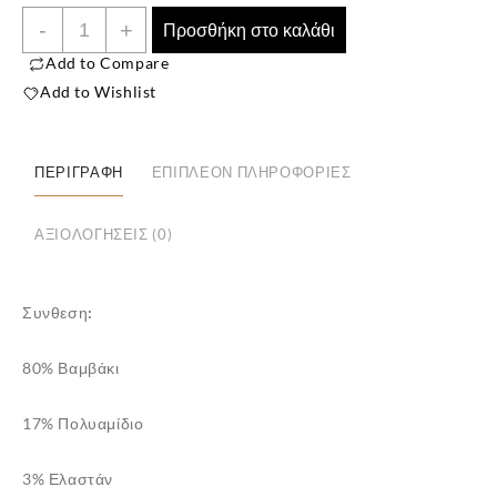
Ανδρική
-
+
Προσθήκη στο καλάθι
Βαμβακερή
Add to Compare
Κάλτσα
Add to Wishlist
ποσότητα
ΠΕΡΙΓΡΑΦΉ
ΕΠΙΠΛΈΟΝ ΠΛΗΡΟΦΟΡΊΕΣ
ΑΞΙΟΛΟΓΉΣΕΙΣ (0)
✕
Συνθεση:
80% Βαμβάκι
17% Πολυαμίδιο
3% Ελαστάν