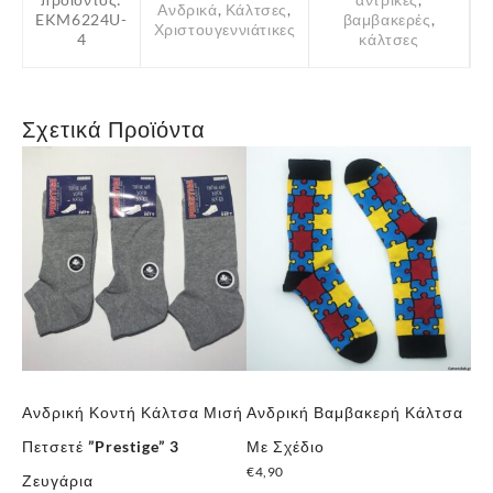
Ανδρικά
,
Κάλτσες
,
EKM6224U-
βαμβακερές
,
Χριστουγεννιάτικες
4
κάλτσες
Σχετικά Προϊόντα
α
Ανδρική Κοντή Κάλτσα Μισή
Ανδρική Βαμβακερή Κάλτσα
Αν
Πετσετέ ”Prestige” 3
Με Σχέδιο
Με
€
4,90
€
4
Ζευγάρια