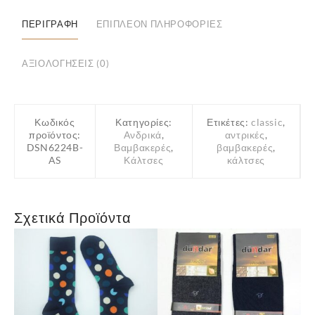
ΠΕΡΙΓΡΑΦΉ
ΕΠΙΠΛΈΟΝ ΠΛΗΡΟΦΟΡΊΕΣ
ΑΞΙΟΛΟΓΉΣΕΙΣ (0)
Κωδικός
Κατηγορίες:
Ετικέτες:
classic
,
προϊόντος:
Ανδρικά
,
αντρικές
,
DSN6224B-
Βαμβακερές
,
βαμβακερές
,
AS
Κάλτσες
κάλτσες
Σχετικά Προϊόντα