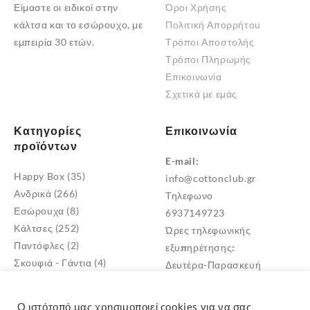
Είμαστε οι ειδικοί στην
Όροι Χρήσης
κάλτσα και το εσώρουχο, με
Πολιτική Απορρήτου
εμπειρία 30 ετών.
Τρόποι Αποστολής
Τρόποι Πληρωμής
Επικοινωνία
Σχετικά με εμάς
Κατηγορίες
Επικοινωνία
προϊόντων
E-mail:
Happy Box
(35)
info@cottonclub.gr
Ανδρικά
(266)
Τηλεφωνο
Εσώρουχα
(8)
6937149723
Κάλτσες
(252)
Ώρες τηλεφωνικής
Παντόφλες
(2)
εξυπηρέτησης:
Σκουφιά - Γάντια
(4)
Δευτέρα-Παρασκευή
Βρεφικά
(18)
10:00 – 18:00
Γυναικεία
(523)
Διεύθυνση
Ο ιστότοπό μας χρησιμοποιεί cookies για να σας