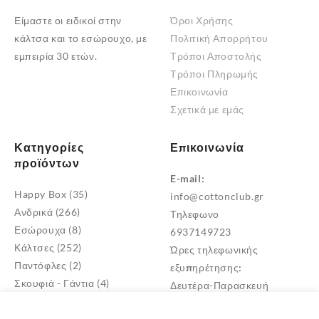
Είμαστε οι ειδικοί στην
Όροι Χρήσης
κάλτσα και το εσώρουχο, με
Πολιτική Απορρήτου
εμπειρία 30 ετών.
Τρόποι Αποστολής
Τρόποι Πληρωμής
Επικοινωνία
Σχετικά με εμάς
Κατηγορίες
Επικοινωνία
προϊόντων
E-mail:
Happy Box
(35)
info@cottonclub.gr
Ανδρικά
(266)
Τηλεφωνο
Εσώρουχα
(8)
6937149723
Κάλτσες
(252)
Ώρες τηλεφωνικής
Παντόφλες
(2)
εξυπηρέτησης:
Σκουφιά - Γάντια
(4)
Δευτέρα-Παρασκευή
Βρεφικά
(18)
10:00 – 18:00
Γυναικεία
(523)