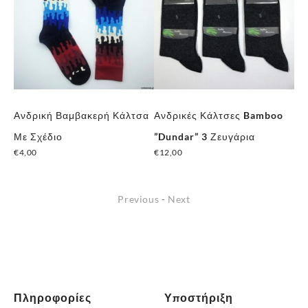
α
Ανδρική Βαμβακερή Κάλτσα
Ανδρικές Κάλτσες Bamboo
Αθ
Με Σχέδιο
”Dundar” 3 Ζευγάρια
ζε
€
4,00
€
12,00
€
1
Previous
-
Next
Πληροφορίες
Υποστήριξη