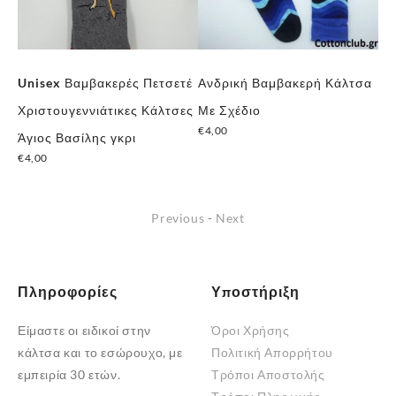
Unisex Βαμβακερές Πετσετέ
Ανδρική Βαμβακερή Κάλτσα
Un
Χριστουγεννιάτικες Κάλτσες
Με Σχέδιο
Χρ
€
4,00
€
4
Άγιος Βασίλης γκρι
€
4,00
Previous
-
Next
Πληροφορίες
Υποστήριξη
Είμαστε οι ειδικοί στην
Όροι Χρήσης
κάλτσα και το εσώρουχο, με
Πολιτική Απορρήτου
εμπειρία 30 ετών.
Τρόποι Αποστολής