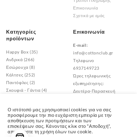
Τρόποι Πληρωμής
Επικοινωνία
Σχετικά με εμάς
Κατηγορίες
Επικοινωνία
προϊόντων
E-mail:
Happy Box
(35)
info@cottonclub.gr
Ανδρικά
(266)
Τηλεφωνο
Εσώρουχα
(8)
6937149723
Κάλτσες
(252)
Ώρες τηλεφωνικής
Παντόφλες
(2)
εξυπηρέτησης:
Σκουφιά - Γάντια
(4)
Δευτέρα-Παρασκευή
Βρεφικά
(18)
10:00 – 18:00
Γυναικεία
(523)
Διεύθυνση
Ο ιστότοπό μας χρησιμοποιεί cookies για να σας
Παιδικά
(268)
Μεταμόρφωση Αττικής
προσφέρουμε την πιο ευχάριστη εμπειρία με την
αποθήκευση των προτιμήσεων και των
TK: 14452
επισκέψεων σας. Κάνοντας κλικ στο "Αποδοχή",
αποδέχεστε τη χρήση όλων των cookie.