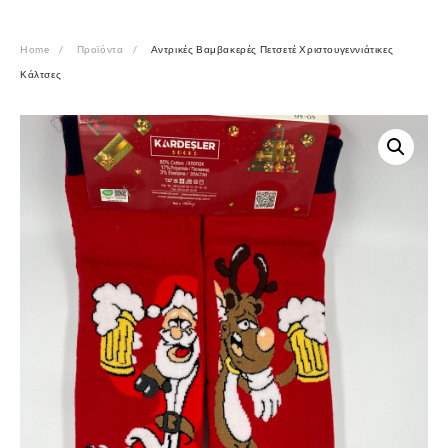
Home
Προϊόντα
Αντρικές Βαμβακερές Πετσετέ Χριστουγεννιάτικες
Κάλτσες