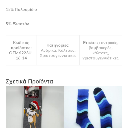
15% Πολυαμίδιο
5% Ελαστάν
Κωδικός
Ετικέτες:
αντρικές
,
Κατηγορίες:
προϊόντος:
βαμβακερές
,
Ανδρικά
,
Κάλτσες
,
OEM6223U-
κάλτσες
,
Χριστουγεννιάτικες
16-14
χριστουγεννιάτικες
Σχετικά Προϊόντα