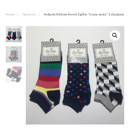
Home
Προϊόντα
Ανδρική Κάλτσα Κοντή Σχέδιο ”Crazy socks” 3 Ζευγάρια