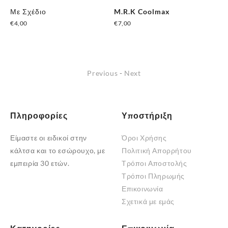
Με Σχέδιο
M.R.K Coolmax
Κά
€
4,00
€
7,00
Ζε
€
1
Previous
-
Next
Πληροφορίες
Υποστήριξη
Είμαστε οι ειδικοί στην
Όροι Χρήσης
κάλτσα και το εσώρουχο, με
Πολιτική Απορρήτου
εμπειρία 30 ετών.
Τρόποι Αποστολής
Τρόποι Πληρωμής
Επικοινωνία
Σχετικά με εμάς