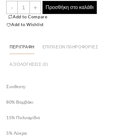
Ανδρική
-
+
Προσθήκη στο καλάθι
Κάλτσα
Add to Compare
Κοντή
Add to Wishlist
Σχέδιο
''Crazy
socks''
ΠΕΡΙΓΡΑΦΉ
ΕΠΙΠΛΈΟΝ ΠΛΗΡΟΦΟΡΊΕΣ
3
Ζευγάρια
✕
ΑΞΙΟΛΟΓΉΣΕΙΣ (0)
ποσότητα
Συνθεση:
80% Βαμβάκι
15% Πολυαμίδιο
5% Λύκρα