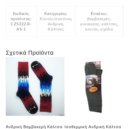
Κωδικός
Κατηγορίες:
Ετικέτες:
προϊόντος:
Kοντές/σοσόνια
,
βαμβακερές
,
CZS3223I-
Ανδρικά
,
γυναικειες
,
κάλτσες
,
AS-1
Κάλτσες
κοντές
,
σχέδια
Σχετικά Προϊόντα
σα
Ανδρική Βαμβακερή Κάλτσα
Ισοθερμική Ανδρική Κάλτσα
Αν