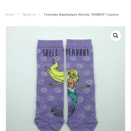
Home
Προϊόντα
Γυναικείες Βαμβακερές Κάλτσες ”ΕΚΜΕΝ” Γοργόνα