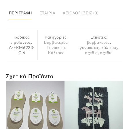
Γοργόνα
ποσότητα
ΠΕΡΙΓΡΑΦΉ
ΕΤΑΙΡΊΑ
ΑΞΙΟΛΟΓΉΣΕΙΣ (0)
Κωδικός
Κατηγορίες:
Ετικέτες:
προϊόντος:
Βαμβακερές
,
βαμβακερές
,
A-EKM6223-
Γυναικεία
,
γυναικειες
,
κάλτσες
,
C-6
Κάλτσες
σχέδια
,
σχέδιο
Σχετικά Προϊόντα