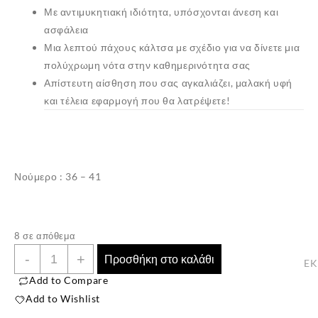
Με αντιμυκητιακή ιδιότητα, υπόσχονται άνεση και
ασφάλεια
Μια λεπτού πάχους κάλτσα με σχέδιο για να δίνετε μια
πολύχρωμη νότα στην καθημερινότητα σας
Απίστευτη αίσθηση που σας αγκαλιάζει, μαλακή υφή
και τέλεια εφαρμογή που θα λατρέψετε!
Νούμερο : 36 – 41
✕
8 σε απόθεμα
Γυναικείες
-
+
Προσθήκη στο καλάθι
E
Βαμβακερές
Add to Compare
Κάλτσες
Add to Wishlist
”ΕΚΜΕΝ”