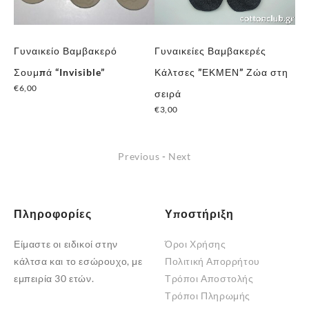
Γυναικείο Βαμβακερό
Γυναικείες Βαμβακερές
Γυ
Σουμπά “Invisible”
Κάλτσες ”ΕΚΜΕΝ” Ζώα στη
Κά
€
6,00
σειρά
Με
€
3,00
€
3
Previous
-
Next
Πληροφορίες
Υποστήριξη
Είμαστε οι ειδικοί στην
Όροι Χρήσης
κάλτσα και το εσώρουχο, με
Πολιτική Απορρήτου
εμπειρία 30 ετών.
Τρόποι Αποστολής
Τρόποι Πληρωμής