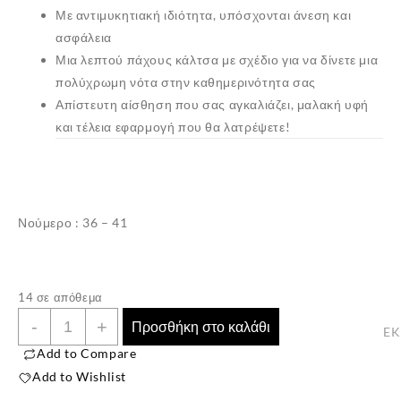
Με αντιμυκητιακή ιδιότητα, υπόσχονται άνεση και
ασφάλεια
Μια λεπτού πάχους κάλτσα με σχέδιο για να δίνετε μια
πολύχρωμη νότα στην καθημερινότητα σας
Απίστευτη αίσθηση που σας αγκαλιάζει, μαλακή υφή
και τέλεια εφαρμογή που θα λατρέψετε!
Νούμερο : 36 – 41
✕
14 σε απόθεμα
Γυναικείες
-
+
Προσθήκη στο καλάθι
E
Βαμβακερές
Add to Compare
Κάλτσες
Add to Wishlist
”ΕΚΜΕΝ”