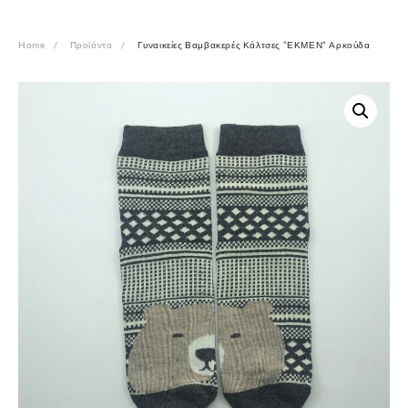
Home
Προϊόντα
Γυναικείες Βαμβακερές Κάλτσες ”ΕΚΜΕΝ” Αρκούδα