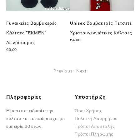
Γυναικείες Βαμβακερές
Unisex Βαμβακερές Πετσετέ
Γυ
Κάλτσες ”ΕΚΜΕΝ”
Χριστουγεννιάτικες Κάλτσες
Κά
€
4,00
ι
Δεινόσαυρος
Ζε
€
3,00
€
3
Previous
-
Next
Πληροφορίες
Υποστήριξη
Είμαστε οι ειδικοί στην
Όροι Χρήσης
κάλτσα και το εσώρουχο, με
Πολιτική Απορρήτου
εμπειρία 30 ετών.
Τρόποι Αποστολής
Τρόποι Πληρωμής