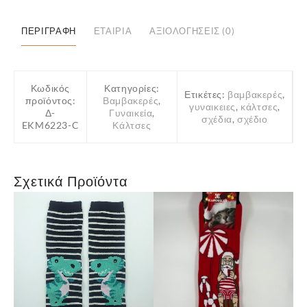
Αρκούδα
ποσότητα
ΠΕΡΙΓΡΑΦΉ
ΕΤΑΙΡΊΑ
ΑΞΙΟΛΟΓΉΣΕΙΣ (0)
Κωδικός
Κατηγορίες:
Ετικέτες:
βαμβακερές
,
προϊόντος:
Βαμβακερές
,
γυναικειες
,
κάλτσες
,
Δ-
Γυναικεία
,
σχέδια
,
σχέδιο
EKM6223-C
Κάλτσες
Σχετικά Προϊόντα