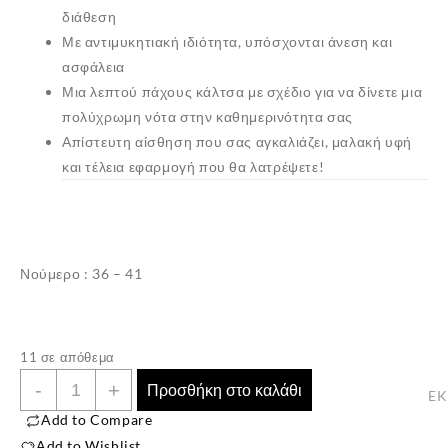
διάθεση
Με αντιμυκητιακή ιδιότητα, υπόσχονται άνεση και
ασφάλεια
Μια λεπτού πάχους κάλτσα με σχέδιο για να δίνετε μια
πολύχρωμη νότα στην καθημερινότητα σας
Απίστευτη αίσθηση που σας αγκαλιάζει, μαλακή υφή
και τέλεια εφαρμογή που θα λατρέψετε!
Νούμερο : 36 – 41
✕
11 σε απόθεμα
Γυναικείες
-
+
Προσθήκη στο καλάθι
E
Βαμβακερές
Add to Compare
Κάλτσες
Add to Wishlist