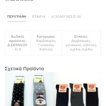
”ΕΚΜΕΝ”
Τάρανδοι
Κόκκινοι
ΠΕΡΙΓΡΑΦΉ
ΕΤΑΙΡΊΑ
ΑΞΙΟΛΟΓΉΣΕΙΣ (0)
ποσότητα
Κωδικός
Κατηγορίες:
Ετικέτες:
προϊόντος:
Βαμβακερές
,
βαμβακερές
,
Δ-EKM6223-
Γυναικεία
,
γυναικειες
,
κάλτσες
,
C-3
Κάλτσες
σχέδια
,
σχέδιο
Σχετικά Προϊόντα