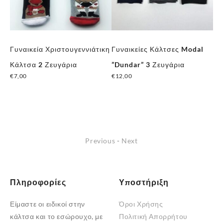
Γυναικεία Χριστουγεννιάτικη
Γυναικείες Κάλτσες Modal
Γυ
ς
Κάλτσα 2 Ζευγάρια
”Dundar” 3 Ζευγάρια
Κά
€
7,00
€
12,00
€
5
Previous
-
Next
Πληροφορίες
Υποστήριξη
Είμαστε οι ειδικοί στην
Όροι Χρήσης
κάλτσα και το εσώρουχο, με
Πολιτική Απορρήτου