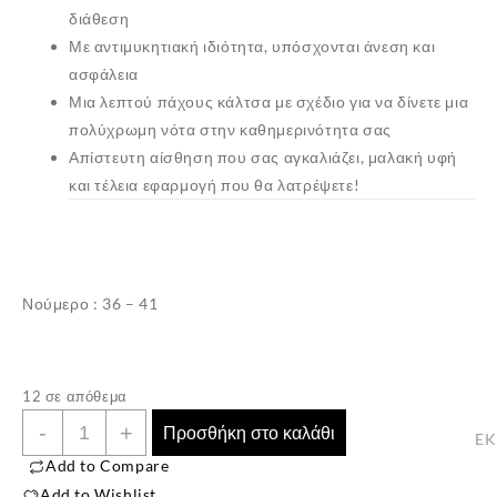
διάθεση
Με αντιμυκητιακή ιδιότητα, υπόσχονται άνεση και
ασφάλεια
Μια λεπτού πάχους κάλτσα με σχέδιο για να δίνετε μια
πολύχρωμη νότα στην καθημερινότητα σας
Απίστευτη αίσθηση που σας αγκαλιάζει, μαλακή υφή
και τέλεια εφαρμογή που θα λατρέψετε!
Νούμερο : 36 – 41
✕
12 σε απόθεμα
Γυναικείες
-
+
Προσθήκη στο καλάθι
E
Βαμβακερές
Add to Compare
Κάλτσες
Add to Wishlist