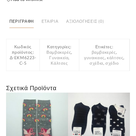
”ΕΚΜΕΝ”
Χιονάνθρωποι
ποσότητα
ΠΕΡΙΓΡΑΦΉ
ΕΤΑΙΡΊΑ
ΑΞΙΟΛΟΓΉΣΕΙΣ (0)
Κωδικός
Κατηγορίες:
Ετικέτες:
προϊόντος:
Βαμβακερές
,
βαμβακερές
,
Δ-EKM6223-
Γυναικεία
,
γυναικειες
,
κάλτσες
,
C-5
Κάλτσες
σχέδια
,
σχέδιο
Σχετικά Προϊόντα