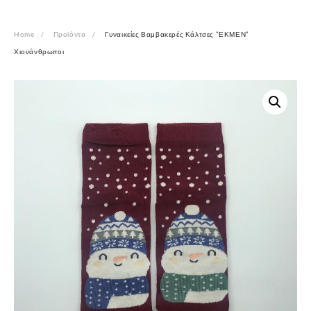
Home
Προϊόντα
Γυναικείες Βαμβακερές Κάλτσες ”ΕΚΜΕΝ”
Χιονάνθρωποι