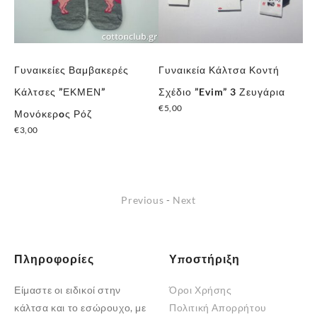
Γυναικείες Βαμβακερές
Γυναικεία Κάλτσα Κοντή
Γυ
ξ
Κάλτσες ”ΕΚΜΕΝ”
Σχέδιο ”Evim” 3 Ζευγάρια
Κά
€
5,00
Μονόκερoς Ρόζ
Χι
€
3,00
€
6
Previous
-
Next
Πληροφορίες
Υποστήριξη
Είμαστε οι ειδικοί στην
Όροι Χρήσης
κάλτσα και το εσώρουχο, με
Πολιτική Απορρήτου