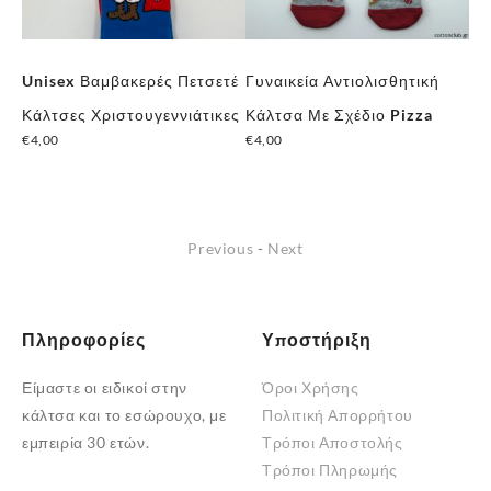
Unisex Βαμβακερές Πετσετέ
Γυναικεία Αντιολισθητική
Fi
ι
Κάλτσες Χριστουγεννιάτικες
Κάλτσα Με Σχέδιο Pizza
Κα
€
4,00
€
4,00
€
2
Previous
-
Next
Πληροφορίες
Υποστήριξη
Είμαστε οι ειδικοί στην
Όροι Χρήσης
κάλτσα και το εσώρουχο, με
Πολιτική Απορρήτου
εμπειρία 30 ετών.
Τρόποι Αποστολής
Τρόποι Πληρωμής