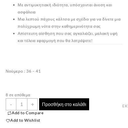
Με αντιμυκητιακή ιδιότητα, υπόσχονται άνεση και
ασφάλεια
Μια λεπτού πάχους κάλτσα με σχέδιο για να δίνετε μια
πολύχρωμη νότα στην καθημερινότητα σας
Απίστευτη αίσθηση που σας αγκαλιάζει, μαλακή υφή
και τέλεια εφαρμογή που θα λατρέψετε!
Νούμερο : 36 – 41
✕
8 σε απόθεμα
Γυναικείες
-
+
Προσθήκη στο καλάθι
E
Βαμβακερές
Add to Compare
Κάλτσες
Add to Wishlist
”ΕΚΜΕΝ”