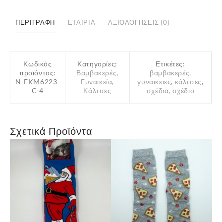
Pug
Love
ΠΕΡΙΓΡΑΦΉ
ΕΤΑΙΡΊΑ
ΑΞΙΟΛΟΓΉΣΕΙΣ (0)
ποσότητα
Κωδικός
Κατηγορίες:
Ετικέτες:
προϊόντος:
Βαμβακερές
,
βαμβακερές
,
N-EKM6223-
Γυναικεία
,
γυναικειες
,
κάλτσες
,
C-4
Κάλτσες
σχέδια
,
σχέδιο
Σχετικά Προϊόντα