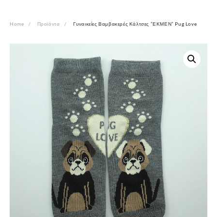
Home
Προϊόντα
Γυναικείες Βαμβακερές Κάλτσες ”ΕΚΜΕΝ” Pug Love