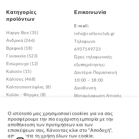
Κατηγορίες
Επικοινωνία
προϊόντων
E-mail:
Happy Box
(35)
info@cottonclub.gr
Ανδρικά
(266)
Τηλεφωνο
Βρεφικά
(18)
6937149723
Γυναικεία
(523)
Ώρες τηλεφωνικής
Εσώρουχα
(12)
εξυπηρέτησης:
Καλσόν
(15)
Δευτέρα-Παρασκευή
Κάλτσες
(468)
10:00 – 18:00
Καλτσοπαντόφλες
(8)
Διεύθυνση
Κολάν - Φόρμες
(8)
Μεταμόρφωση Αττικής
Παντόφλες
(5)
TK: 14452
Πυτζάμες
(4)
Ο ιστότοπό μας χρησιμοποιεί cookies για να σας
Σκουφιά - Γάντια
(3)
προσφέρουμε την πιο ευχάριστη εμπειρία με την
αποθήκευση των προτιμήσεων και των
Παιδικά
(268)
επισκέψεων σας. Κάνοντας κλικ στο "Αποδοχή",
αποδέχεστε τη χρήση όλων των cookie.