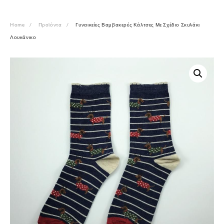
Home
Προϊόντα
Γυναικείες Βαμβακερές Κάλτσες Με Σχέδιο Σκυλάκι
Λουκάνικο