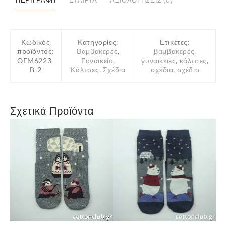
ΠΕΡΙΓΡΑΦΉ
ΕΤΑΙΡΊΑ
ΑΞΙΟΛΟΓΉΣΕΙΣ (0)
Κωδικός
Κατηγορίες:
Ετικέτες:
προϊόντος:
Βαμβακερές
,
βαμβακερές
,
OEM6223-
Γυναικεία
,
γυναικειες
,
κάλτσες
,
B-2
Κάλτσες
,
Σχέδια
σχέδια
,
σχέδιο
Σχετικά Προϊόντα