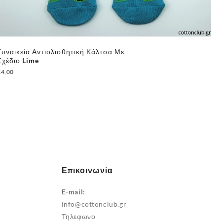
Γυναικεία Αντιολισθητική Κάλτσα Με
Γυ
Σχέδιο Lime
Κο
€
4,00
€
7
Επικοινωνία
E-mail:
info@cottonclub.gr
Τηλεφωνο