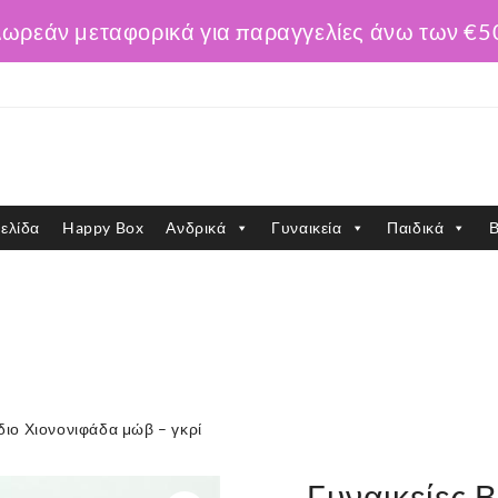
ωρεάν μεταφορικά για παραγγελίες άνω των €5
ελίδα
Happy Box
Ανδρικά
Γυναικεία
Παιδικά
Β
διο Χιονονιφάδα μώβ – γκρί
Γυναικείες 