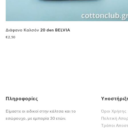
Διάφανο Καλσόν 20 den BELVIA
€
2,50
Αυτό
το
προϊόν
έχει
πολλαπλές
παραλλαγές.
Οι
επιλογές
Πληροφορίες
Υποστήριξ
μπορούν
να
Είμαστε οι ειδικοί στην κάλτσα και το
Όροι Χρήσης
επιλεγούν
εσώρουχο, με εμπειρία 30 ετών.
Πολιτική Απο
στη
Τρόποι Αποσ