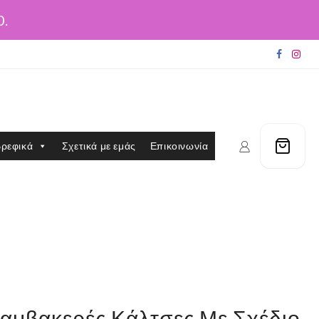
0.
ρεφικά
Σχετικά με εμάς
Επικοινωνία
Βαμβακερές Κάλτσες Με Σχέδιο