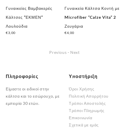
Γυναικείες Βαμβακερές
Γυναικεία Κάλτσα Κοντή με
Γυ
ε
Κάλτσες ”ΕΚΜΕΝ”
Microfiber ”Calze Vita” 2
Κά
Λουλούδια
Ζευγάρια
γα
€
3,00
€
4,00
€
3
Previous
-
Next
Πληροφορίες
Υποστήριξη
Είμαστε οι ειδικοί στην
Όροι Χρήσης
κάλτσα και το εσώρουχο, με
Πολιτική Απορρήτου
εμπειρία 30 ετών.
Τρόποι Αποστολής
Τρόποι Πληρωμής
Επικοινωνία
Σχετικά με εμάς