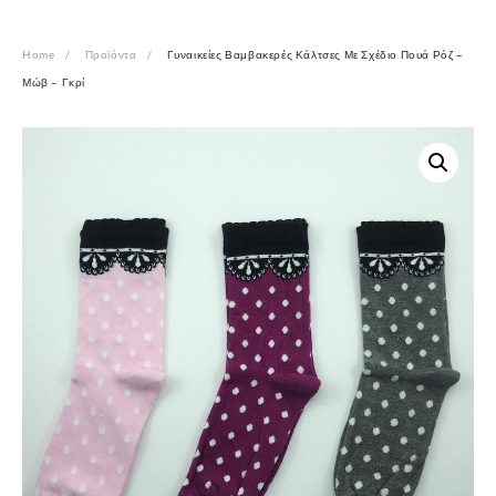
Home
Προϊόντα
Γυναικείες Βαμβακερές Κάλτσες Με Σχέδιο Πουά Ρόζ –
Μώβ – Γκρί