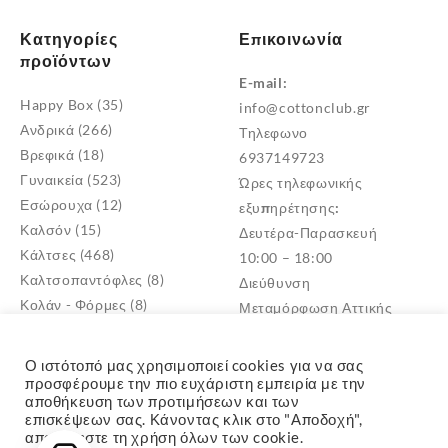
Κατηγορίες
Επικοινωνία
προϊόντων
E-mail:
Happy Box
(35)
info@cottonclub.gr
Ανδρικά
(266)
Τηλεφωνο
Βρεφικά
(18)
6937149723
Γυναικεία
(523)
Ώρες τηλεφωνικής
Εσώρουχα
(12)
εξυπηρέτησης:
Καλσόν
(15)
Δευτέρα-Παρασκευή
Κάλτσες
(468)
10:00 – 18:00
Καλτσοπαντόφλες
(8)
Διεύθυνση
Κολάν - Φόρμες
(8)
Μεταμόρφωση Αττικής
Παντόφλες
(5)
TK: 14452
Πυτζάμες
(4)
Ο ιστότοπό μας χρησιμοποιεί cookies για να σας
Σκουφιά - Γάντια
(3)
προσφέρουμε την πιο ευχάριστη εμπειρία με την
αποθήκευση των προτιμήσεων και των
Παιδικά
(268)
επισκέψεων σας. Κάνοντας κλικ στο "Αποδοχή",
αποδέχεστε τη χρήση όλων των cookie.