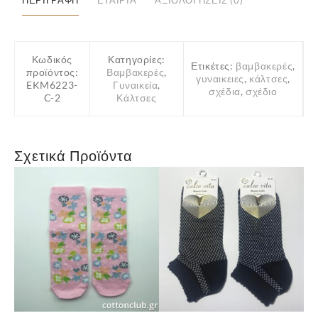
ΠΕΡΙΓΡΑΦΉ
ΕΤΑΙΡΊΑ
ΑΞΙΟΛΟΓΉΣΕΙΣ (0)
Κωδικός
Κατηγορίες:
Ετικέτες:
βαμβακερές
,
προϊόντος:
Βαμβακερές
,
γυναικειες
,
κάλτσες
,
EKM6223-
Γυναικεία
,
σχέδια
,
σχέδιο
C-2
Κάλτσες
Σχετικά Προϊόντα