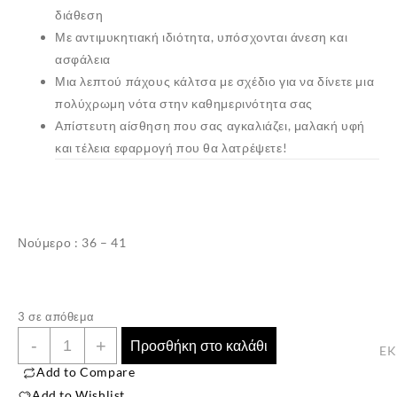
διάθεση
Με αντιμυκητιακή ιδιότητα, υπόσχονται άνεση και
ασφάλεια
Μια λεπτού πάχους κάλτσα με σχέδιο για να δίνετε μια
πολύχρωμη νότα στην καθημερινότητα σας
Απίστευτη αίσθηση που σας αγκαλιάζει, μαλακή υφή
και τέλεια εφαρμογή που θα λατρέψετε!
Νούμερο : 36 – 41
✕
3 σε απόθεμα
Γυναικείες
-
+
Προσθήκη στο καλάθι
E
Βαμβακερές
Add to Compare
Κάλτσες
Add to Wishlist