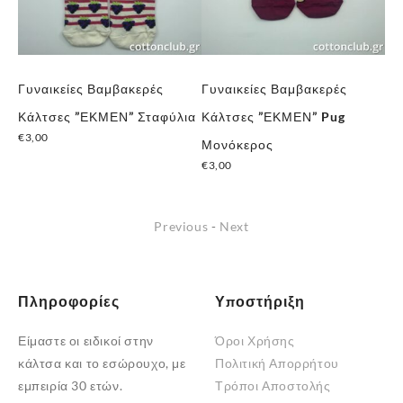
Γυναικείες Βαμβακερές
Γυναικείες Βαμβακερές
Γυ
ια
Κάλτσες ”ΕΚΜΕΝ” Pug
Πετσετέ Χριστουγεννιάτικες
Κά
Μονόκερος
Κάλτσες
– 
€
3,00
€
4,00
€
3
Previous
-
Next
Πληροφορίες
Υποστήριξη
Είμαστε οι ειδικοί στην
Όροι Χρήσης
κάλτσα και το εσώρουχο, με
Πολιτική Απορρήτου
εμπειρία 30 ετών.
Τρόποι Αποστολής