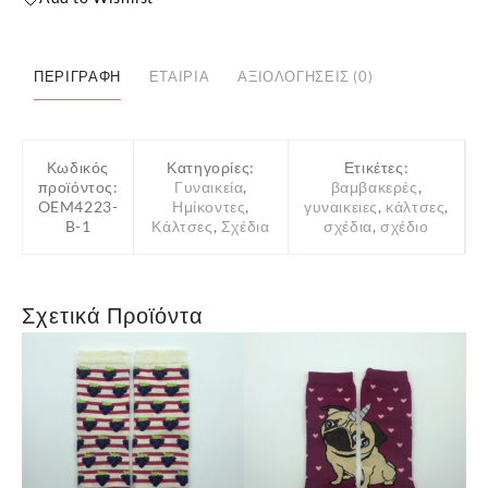
Με
Σχέδιο
Λεοπάρ
ΠΕΡΙΓΡΑΦΉ
ΕΤΑΙΡΊΑ
ΑΞΙΟΛΟΓΉΣΕΙΣ (0)
Μαύρο
ποσότητα
Κωδικός
Κατηγορίες:
Ετικέτες:
προϊόντος:
Γυναικεία
,
βαμβακερές
,
OEM4223-
Ημίκοντες
,
γυναικειες
,
κάλτσες
,
B-1
Κάλτσες
,
Σχέδια
σχέδια
,
σχέδιο
Σχετικά Προϊόντα