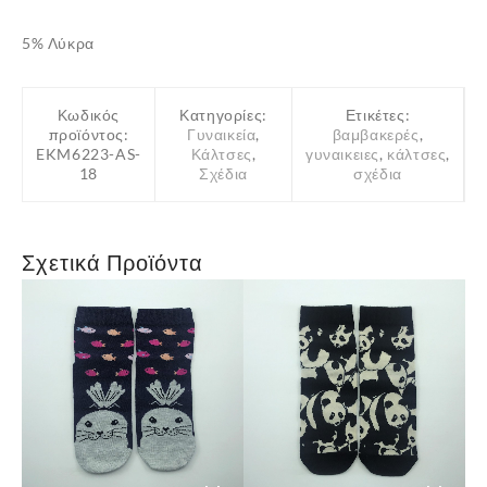
5% Λύκρα
Κωδικός
Κατηγορίες:
Ετικέτες:
προϊόντος:
Γυναικεία
,
βαμβακερές
,
EKM6223-AS-
Κάλτσες
,
γυναικειες
,
κάλτσες
,
18
Σχέδια
σχέδια
Σχετικά Προϊόντα