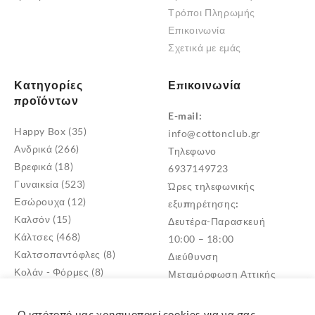
Τρόποι Πληρωμής
Επικοινωνία
Σχετικά με εμάς
Κατηγορίες
Επικοινωνία
προϊόντων
E-mail:
Happy Box
(35)
info@cottonclub.gr
Ανδρικά
(266)
Τηλεφωνο
Βρεφικά
(18)
6937149723
Γυναικεία
(523)
Ώρες τηλεφωνικής
Εσώρουχα
(12)
εξυπηρέτησης:
Καλσόν
(15)
Δευτέρα-Παρασκευή
Κάλτσες
(468)
10:00 – 18:00
Καλτσοπαντόφλες
(8)
Διεύθυνση
Κολάν - Φόρμες
(8)
Μεταμόρφωση Αττικής
Παντόφλες
(5)
TK: 14452
Πυτζάμες
(4)
Ο ιστότοπό μας χρησιμοποιεί cookies για να σας