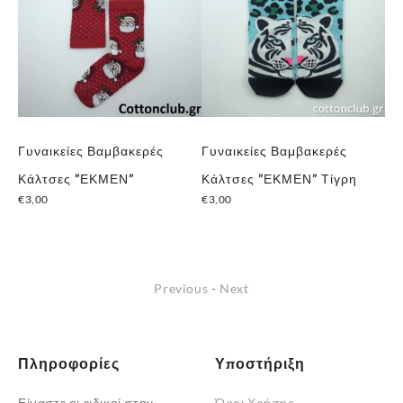
Γυναικείες Βαμβακερές
Γυναικείες Βαμβακερές
Γυ
Κάλτσες ”ΕΚΜΕΝ”
Κάλτσες ”ΕΚΜΕΝ” Τίγρη
”D
€
3,00
€
3,00
Πε
Αυτό
€
6
το
προϊόν
Previous
-
Next
έχει
πολλαπλές
παραλλαγές.
Οι
Πληροφορίες
Υποστήριξη
επιλογές
Είμαστε οι ειδικοί στην
Όροι Χρήσης