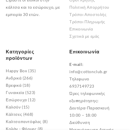
μπορούν
κάλτσα και το εσώρουχο, με
Πολιτική Απορρήτου
να
εμπειρία 30 ετών.
Τρόποι Αποστολής
επιλεγούν
Τρόποι Πληρωμής
στη
Επικοινωνία
σελίδα
Σχετικά με εμάς
του
προϊόντος
Κατηγορίες
Επικοινωνία
προϊόντων
E-mail:
Happy Box
(35)
info@cottonclub.gr
Ανδρικά
(266)
Τηλεφωνο
Βρεφικά
(18)
6937149723
Γυναικεία
(523)
Ώρες τηλεφωνικής
Εσώρουχα
(12)
εξυπηρέτησης:
Καλσόν
(15)
Δευτέρα-Παρασκευή
Κάλτσες
(468)
10:00 – 18:00
Καλτσοπαντόφλες
(8)
Διεύθυνση
Κολάν - Φόρμες
(8)
Μεταμόρφωση Αττικής