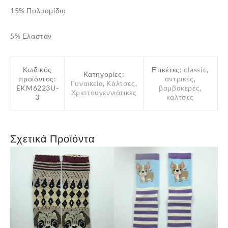
15% Πολυαμίδιο
5% Ελαστάν
Κωδικός
Ετικέτες:
classic
,
Κατηγορίες:
προϊόντος:
αντρικές
,
Γυναικεία
,
Κάλτσες
,
EKM6223U-
βαμβακερές
,
Χριστουγεννιάτικες
3
κάλτσες
Σχετικά Προϊόντα