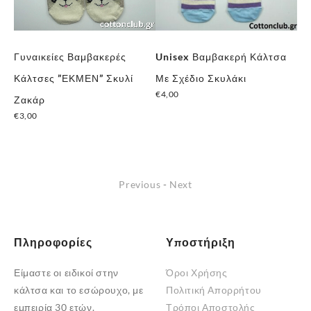
Γυναικείες Βαμβακερές
Unisex Βαμβακερή Κάλτσα
Γυ
Κάλτσες ”ΕΚΜΕΝ” Σκυλί
Με Σχέδιο Σκυλάκι
”R
€
4,00
€
1
ον
Ζακάρ
€
3,00
Previous
-
Next
Πληροφορίες
Υποστήριξη
Είμαστε οι ειδικοί στην
Όροι Χρήσης
κάλτσα και το εσώρουχο, με
Πολιτική Απορρήτου
εμπειρία 30 ετών.
Τρόποι Αποστολής