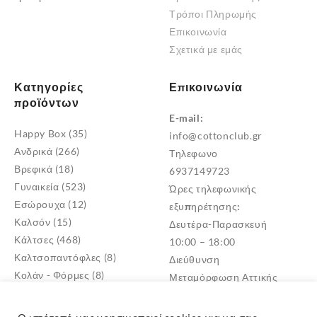
Τρόποι Πληρωμής
Επικοινωνία
Σχετικά με εμάς
Κατηγορίες
Επικοινωνία
προϊόντων
E-mail:
Happy Box
(35)
info@cottonclub.gr
Ανδρικά
(266)
Τηλεφωνο
Βρεφικά
(18)
6937149723
Γυναικεία
(523)
Ώρες τηλεφωνικής
Εσώρουχα
(12)
εξυπηρέτησης:
Καλσόν
(15)
Δευτέρα-Παρασκευή
Κάλτσες
(468)
10:00 – 18:00
Καλτσοπαντόφλες
(8)
Διεύθυνση
Κολάν - Φόρμες
(8)
Μεταμόρφωση Αττικής
Παντόφλες
(5)
TK: 14452
Πυτζάμες
(4)