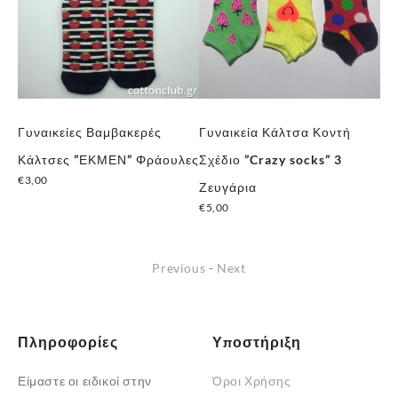
Γυναικείες Βαμβακερές
Γυναικεία Κάλτσα Κοντή
Κα
€
5
τη
Κάλτσες ”ΕΚΜΕΝ” Φράουλες
Σχέδιο ”Crazy socks” 3
€
3,00
Ζευγάρια
€
5,00
Previous
-
Next
Πληροφορίες
Υποστήριξη
Είμαστε οι ειδικοί στην
Όροι Χρήσης