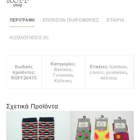
ΠΕΡΙΓΡΑΦΉ
ΕΠΙΠΛΈΟΝ ΠΛΗΡΟΦΟΡΊΕΣ
ΕΤΑΙΡΊΑ
ΑΞΙΟΛΟΓΉΣΕΙΣ (0)
Κατηγορίες:
Κωδικός
Ετικέτες:
bamboo
,
Bamboo
,
προϊόντος:
classic
,
γυναικειες
,
Γυναικεία
,
ROFF26475
κάλτσες
Κάλτσες
Σχετικά Προϊόντα