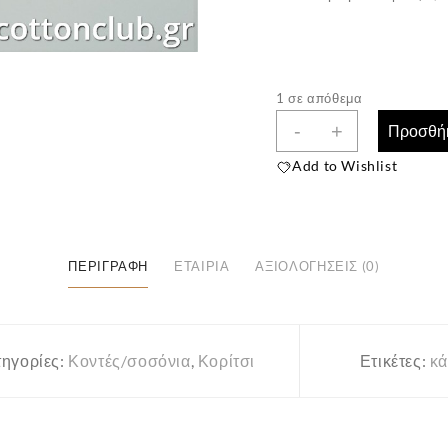
1 σε απόθεμα
Παιδικές
-
+
Προσθήκ
Κάλτσες
Add to Wishlist
3
Ζευγάρια
(Νούμερο
20-
ΠΕΡΙΓΡΑΦΉ
ΕΤΑΙΡΊΑ
ΑΞΙΟΛΟΓΉΣΕΙΣ (0)
22,
Ηλικία
1-
2)
ηγορίες:
Κοντές/σοσόνια
,
Κορίτσι
Ετικέτες:
κά
ποσότητα