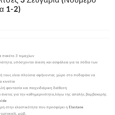
α 1-2)
ε πακέτο 3 τεμαχίων
διότητα, υπόσχονται άνεση και ασφάλεια για τα πόδια των
φή τους είναι πλούσια αφήνοντας χώρο στο ποδαράκι να
 κινείται
λή φαντασία και παιχνιδιάρικη διάθεση
ι άνετες για την καθημερινότητα,λόγω της απαλής βαμβακερής
mide
άρη στην ελαστικότητα που προσφέρει η
Elastane
πορτοκαλί, μώβ.