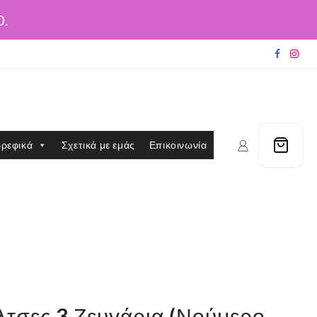
0.
ρεφικά
Σχετικά με εμάς
Επικοινωνία
λτσες 3 Ζευγάρια (Νούμερο