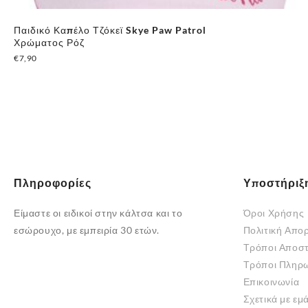
Παιδικό Καπέλο Τζόκεϊ Skye Paw Patrol
Χρώματος Ρόζ
€
7,90
Αυτό
το
προϊόν
έχει
πολλαπλές
παραλλαγές.
Οι
Πληροφορίες
Υποστήριξ
επιλογές
Είμαστε οι ειδικοί στην κάλτσα και το
Όροι Χρήσης
μπορούν
εσώρουχο, με εμπειρία 30 ετών.
Πολιτική Απο
να
Τρόποι Αποσ
επιλεγούν
Τρόποι Πληρ
στη
Επικοινωνία
σελίδα
Σχετικά με εμ
του