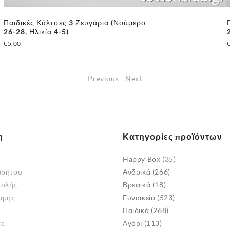
Παιδικές Κάλτσες 3 Ζευγάρια (Νούμερο
26-28, Ηλικία 4-5)
€
5,00
Previous
-
Next
η
Κατηγορίες προϊόντων
Happy Box
(35)
ρρήτου
Ανδρικά
(266)
τολής
Βρεφικά
(18)
ωμής
Γυναικεία
(523)
Παιδικά
(268)
άς
Αγόρι
(113)