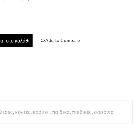
Add to Compare
η στο καλάθι
✕
λτσες
,
κοντές
,
κορίτσι
,
παιδικα
,
παιδικές
,
σοσονια