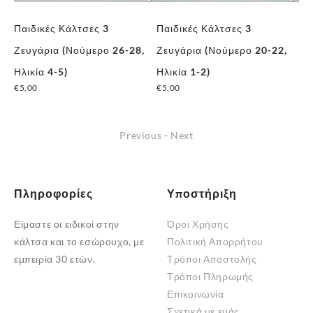
Παιδικές Κάλτσες 3
Παιδικές Κάλτσες 3
Πα
,
Ζευγάρια (Νούμερο 26-28,
Ζευγάρια (Νούμερο 20-22,
Ζε
Ηλικία 4-5)
Ηλικία 1-2)
Ηλ
€
5,00
€
5,00
€
5
Previous
-
Next
Πληροφορίες
Υποστήριξη
Είμαστε οι ειδικοί στην
Όροι Χρήσης
κάλτσα και το εσώρουχο, με
Πολιτική Απορρήτου
εμπειρία 30 ετών.
Τρόποι Αποστολής
Τρόποι Πληρωμής
Επικοινωνία
Σχετικά με εμάς