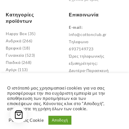
Κατηγορίες
Επικοινωνία
προϊόντων
E-mail:
Happy Box
(35)
info@cottonclub.gr
Ανδρικά
(266)
Τηλεφωνο
Βρεφικά
(18)
6937149723
Γυναικεία
(523)
Ώρες τηλεφωνικής
Παιδικά
(268)
εξυπηρέτησης:
Αγόρι
(113)
Δευτέρα-Παρασκευή
Κορίτσι
(171)
10:00 – 18:00
Παιδικά Σκουφιά
(1)
Διεύθυνση
Ο ιστότοπό μας χρησιμοποιεί cookies για να σας
Μεταμόρφωση Αττικής
προσφέρουμε την πιο ευχάριστη εμπειρία με την
αποθήκευση των προτιμήσεων και των
TK: 14452
επισκέψεων σας. Κάνοντας κλικ στο "Αποδοχή",
αποδέχεστε τη χρήση όλων των cookie.
Ρυθμίσεις Cookie
Αποδοχή