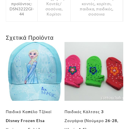
προϊόντος:
Κοντές/
κοντές
,
κορίτσι
,
ποσότητα
DSN3222GI-
σοσόνια
,
παιδικα
,
παιδικές
,
44
Κορίτσι
σοσονια
Σχετικά Προϊόντα
Παιδικό Καπέλο Τζόκεϊ
Παιδικές Κάλτσες 3
Πα
Disney Frozen Elsa
Ζευγάρια (Νούμερο 26-28,
Ζε