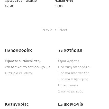
Χρώματος Γαλάζιο
Ηλικία 4-5)
Ηλ
€
7,90
€
5,00
€
5
Αυτό
το
προϊόν
Previous
-
Next
έχει
πολλαπλές
παραλλαγές.
Οι
Πληροφορίες
Υποστήριξη
επιλογές
Είμαστε οι ειδικοί στην
Όροι Χρήσης
μπορούν
κάλτσα και το εσώρουχο, με
Πολιτική Απορρήτου
να
εμπειρία 30 ετών.
Τρόποι Αποστολής
επιλεγούν
Τρόποι Πληρωμής
στη
Επικοινωνία
σελίδα
Σχετικά με εμάς
του
προϊόντος
Κατηγορίες
Επικοινωνία