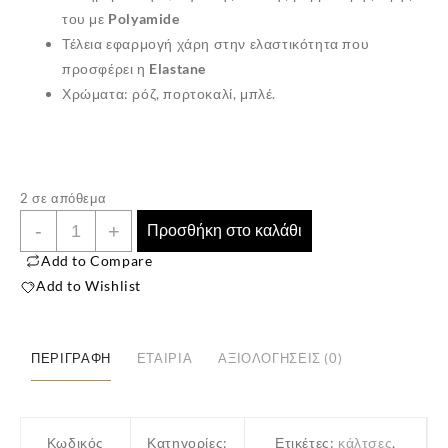
του με
Polyamide
Τέλεια εφαρμογή χάρη στην ελαστικότητα που
προσφέρει η
Elastane
Χρώματα: ρόζ, πορτοκαλί, μπλέ.
✕
2 σε απόθεμα
Παιδικές
-
+
Προσθήκη στο καλάθι
Κάλτσες
Add to Compare
3
Add to Wishlist
Ζευγάρια
(Νούμερο
26-
ΠΕΡΙΓΡΑΦΉ
ΕΤΑΙΡΊΑ
ΑΞΙΟΛΟΓΉΣΕΙΣ (0)
28,
Ηλικία
4-
Κωδικός
Κατηγορίες:
Ετικέτες:
κάλτσες
,
5)