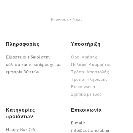
το
προϊόν
Previous
-
Next
έχει
πολλαπλές
παραλλαγές.
Οι
Πληροφορίες
Υποστήριξη
επιλογές
Είμαστε οι ειδικοί στην
Όροι Χρήσης
μπορούν
κάλτσα και το εσώρουχο, με
Πολιτική Απορρήτου
να
εμπειρία 30 ετών.
Τρόποι Αποστολής
επιλεγούν
Τρόποι Πληρωμής
στη
Επικοινωνία
σελίδα
Σχετικά με εμάς
του
προϊόντος
Κατηγορίες
Επικοινωνία
προϊόντων
E-mail:
Happy Box
(35)
info@cottonclub.gr