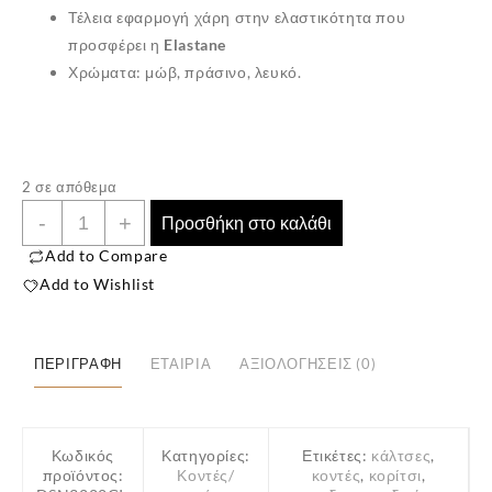
Τέλεια εφαρμογή χάρη στην ελαστικότητα που
προσφέρει η
Elastane
Χρώματα: μώβ, πράσινο, λευκό.
✕
2 σε απόθεμα
Παιδικές
-
+
Προσθήκη στο καλάθι
Κάλτσες
Add to Compare
3
Add to Wishlist
Ζευγάρια
(Νούμερο
26-
ΠΕΡΙΓΡΑΦΉ
ΕΤΑΙΡΊΑ
ΑΞΙΟΛΟΓΉΣΕΙΣ (0)
28,
Ηλικία
4-
Κωδικός
Κατηγορίες:
Ετικέτες:
κάλτσες
,
5)
προϊόντος:
Κοντές/
κοντές
,
κορίτσι
,
ποσότητα