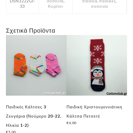
DSN3222GI-
σοσόνια
,
παιδικα
,
παιδικές
,
33
Κορίτσι
σοσονια
Σχετικά Προϊόντα
Παιδικές Κάλτσες 3
Παιδική Χριστουγεννιάτικη
Πα
,
Ζευγάρια (Νούμερο 20-22,
Κάλτσα Πετσετέ
Ζε
€
4,00
€
5
Ηλικία 1-2)
Αυτό
€
5,00