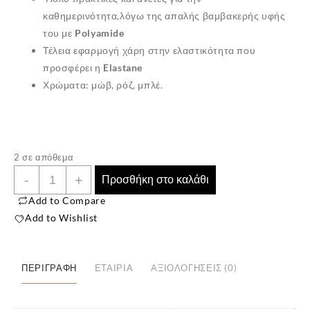
καθημερινότητα,λόγω της απαλής βαμβακερής υφής
του με
Polyamide
Τέλεια εφαρμογή χάρη στην ελαστικότητα που
προσφέρει η
Elastane
Χρώματα: μώβ, ρόζ, μπλέ.
✕
2 σε απόθεμα
Παιδικές
-
+
Προσθήκη στο καλάθι
Κάλτσες
Add to Compare
3
Add to Wishlist
Ζευγάρια
(Νούμερο
29-
ΠΕΡΙΓΡΑΦΉ
ΕΤΑΙΡΊΑ
ΑΞΙΟΛΟΓΉΣΕΙΣ (0)
31,
Ηλικία