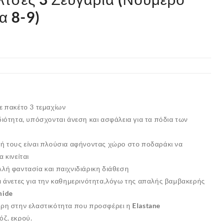
α 8-9)
ε πακέτο 3 τεμαχίων
διότητα, υπόσχονται άνεση και ασφάλεια για τα πόδια των
φή τους είναι πλούσια αφήνοντας χώρο στο ποδαράκι να
 κινείται
λή φαντασία και παιχνιδιάρικη διάθεση
ι άνετες για την καθημερινότητα,λόγω της απαλής βαμβακερής
mide
άρη στην ελαστικότητα που προσφέρει η
Elastane
όζ, εκρού.