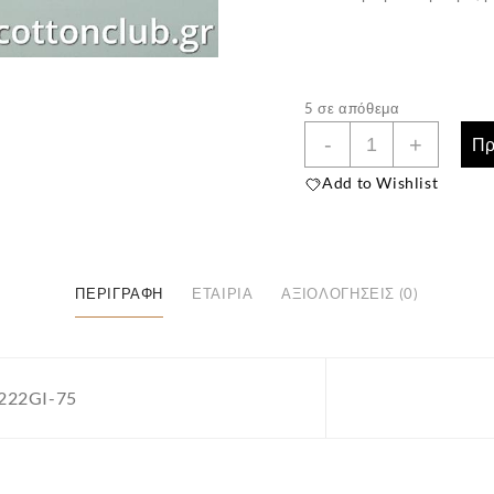
5 σε απόθεμα
Παιδικές
-
+
Πρ
Κάλτσες
Add to Wishlist
3
Ζευγάρια
(Νούμερο
32-
ΠΕΡΙΓΡΑΦΉ
ΕΤΑΙΡΊΑ
ΑΞΙΟΛΟΓΉΣΕΙΣ (0)
34,
Ηλικία
8-
9)
222GI-75
ποσότητα