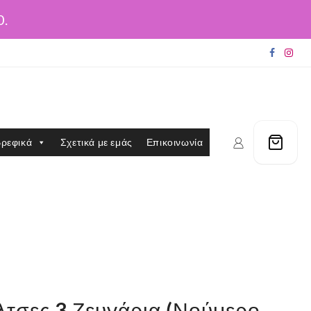
0.
ρεφικά
Σχετικά με εμάς
Επικοινωνία
λτσες 3 Ζευγάρια (Νούμερο