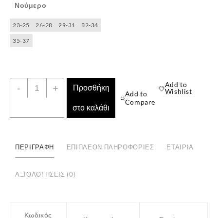
Νούμερο
23-25
26-28
29-31
32-34
35-37
Παιδικές
Add to
-
+
✕
Προσθήκη
Wishlist
Add to
Κάλτσες
Compare
στο καλάθι
3
Ζευγάρια
ποσότητα
ΠΕΡΙΓΡΑΦΉ
ΕΠΙΠΛΈΟΝ ΠΛΗΡΟΦΟΡΊΕΣ
ΕΤΑΙΡΊΑ
ΑΞΙΟΛΟΓΉΣΕΙΣ (0)
Κωδικός