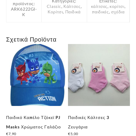
Κατηγορίες:
Ετικέτες:
προϊόντος:
Classic
,
Κάλτσες
,
κάλτσες
,
κορίτσι
,
ARK6222GI-
Κορίτσι
,
Παιδικά
παιδικές
,
σχέδια
K
Σχετικά Προϊόντα
Παιδικό Καπέλο Τζόκεϊ PJ
Παιδικές Κάλτσες 3
Πα
,
Masks Χρώματος Γαλάζιο
Ζευγάρια
Κά
€
7,90
€
5,00
€
1