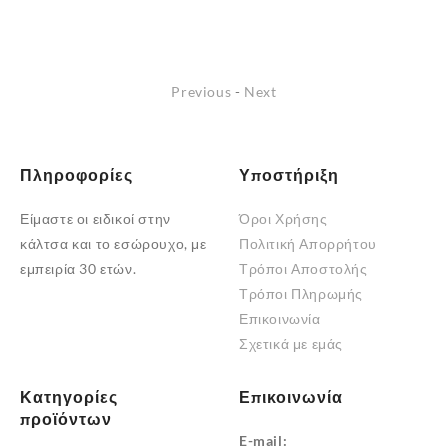
Αυτό
Αυτό
το
το
προϊόν
προϊόν
Previous
-
Next
έχει
έχει
πολλαπλές
πολλαπλές
παραλλαγές.
παραλλαγές.
Οι
Οι
Πληροφορίες
Υποστήριξη
επιλογές
επιλογές
Είμαστε οι ειδικοί στην
Όροι Χρήσης
μπορούν
μπορούν
κάλτσα και το εσώρουχο, με
Πολιτική Απορρήτου
να
να
εμπειρία 30 ετών.
Τρόποι Αποστολής
επιλεγούν
επιλεγούν
Τρόποι Πληρωμής
στη
στη
Επικοινωνία
σελίδα
σελίδα
Σχετικά με εμάς
του
του
προϊόντος
προϊόντος
Κατηγορίες
Επικοινωνία
προϊόντων
E-mail: