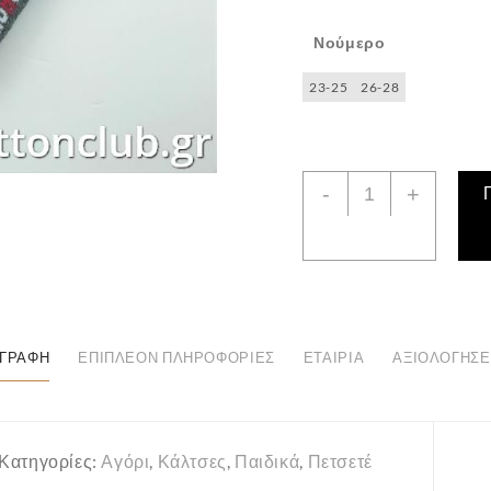
Νούμερο
23-25
26-28
Παιδική
-
+
Κάλτσα
Πετσετέ
2
Ζευγάρια
ποσότητα
ΙΓΡΑΦΉ
ΕΠΙΠΛΈΟΝ ΠΛΗΡΟΦΟΡΊΕΣ
ΕΤΑΙΡΊΑ
ΑΞΙΟΛΟΓΉΣΕΙ
Κατηγορίες:
Αγόρι
,
Κάλτσες
,
Παιδικά
,
Πετσετέ