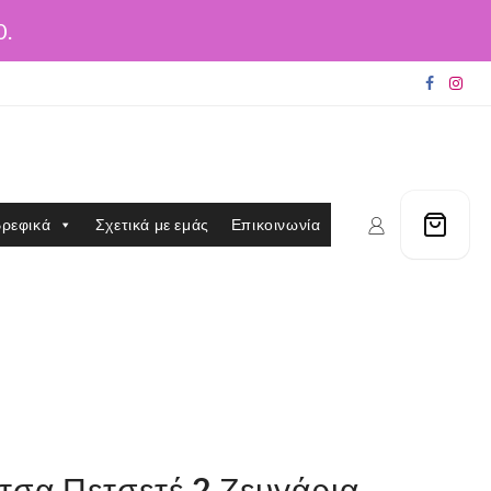
0.
ρεφικά
Σχετικά με εμάς
Επικοινωνία
τσα Πετσετέ 2 Ζευγάρια