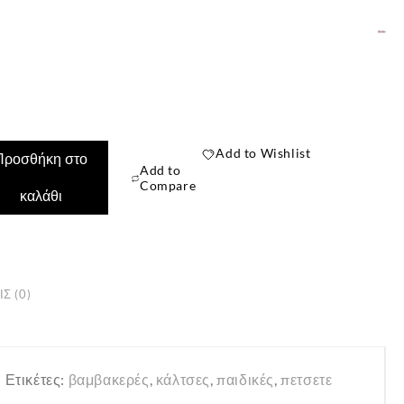
Add to Wishlist
Προσθήκη στο
Add to
Compare
καλάθι
Σ (0)
✕
Ετικέτες:
βαμβακερές
,
κάλτσες
,
παιδικές
,
πετσετε