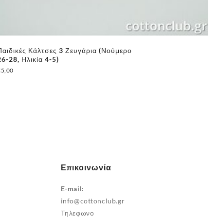
Παιδικές Κάλτσες 3 Ζευγάρια (Νούμερο
Πα
26-28, Ηλικία 4-5)
σό
(Π
€
5,00
€
3
Επικοινωνία
E-mail:
info@cottonclub.gr
Τηλεφωνο