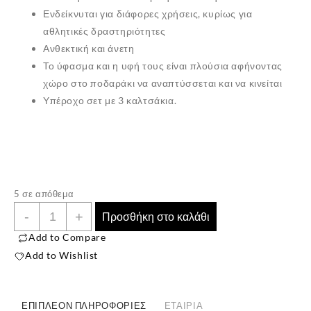
Ενδείκνυται για διάφορες χρήσεις, κυρίως για
αθλητικές δραστηριότητες
Ανθεκτική και άνετη
Το ύφασμα και η υφή τους είναι πλούσια αφήνοντας
χώρο στο ποδαράκι να αναπτύσσεται και να κινείται
Υπέροχο σετ με 3 καλτσάκια.
5 σε απόθεμα
Παιδική
✕
-
+
Προσθήκη στο καλάθι
Κάλτσα
Add to Compare
Πετσετέ
Add to Wishlist
3
Ζευγάρια
Μονόχρωμα
ΕΠΙΠΛΈΟΝ ΠΛΗΡΟΦΟΡΊΕΣ
ΕΤΑΙΡΊΑ