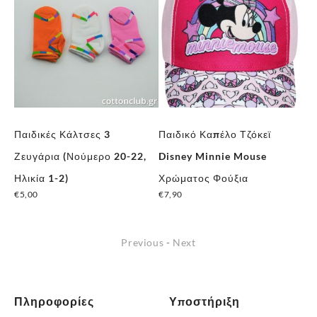
Παιδικές Κάλτσες 3
Παιδικό Καπέλο Τζόκεϊ
Πα
Ζευγάρια (Νούμερο 20-22,
Disney Minnie Mouse
Ζε
Ηλικία 1-2)
Χρώματος Φούξια
Ηλ
€
5,00
€
7,90
€
5
Αυτό
το
Previous
-
Next
προϊόν
έχει
πολλαπλές
Πληροφορίες
Υποστήριξη
παραλλαγές.