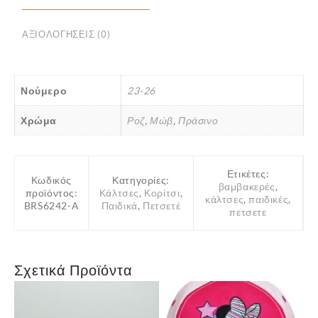
Ρόζ-
Μώβ-
ΑΞΙΟΛΟΓΉΣΕΙΣ (0)
Πράσινο
Ηλικία
1-
Νούμερο
23-26
3
Νούμερο
Χρώμα
Ροζ
,
Μώβ
,
Πράσινο
23-
26
ποσότητα
Ετικέτες:
Κωδικός
Κατηγορίες:
βαμβακερές
,
προϊόντος:
Κάλτσες
,
Κορίτσι
,
κάλτσες
,
παιδικές
,
BRS6242-A
Παιδικά
,
Πετσετέ
πετσετε
Σχετικά Προϊόντα