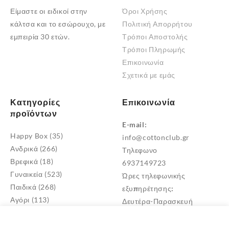
Οι
Είμαστε οι ειδικοί στην
Όροι Χρήσης
επιλογές
κάλτσα και το εσώρουχο, με
Πολιτική Απορρήτου
μπορούν
εμπειρία 30 ετών.
Τρόποι Αποστολής
να
Τρόποι Πληρωμής
επιλεγούν
Επικοινωνία
στη
Σχετικά με εμάς
σελίδα
του
Κατηγορίες
Επικοινωνία
προϊόντος
προϊόντων
E-mail:
Happy Box
(35)
info@cottonclub.gr
Ανδρικά
(266)
Τηλεφωνο
Βρεφικά
(18)
6937149723
Γυναικεία
(523)
Ώρες τηλεφωνικής
Παιδικά
(268)
εξυπηρέτησης:
Αγόρι
(113)
Δευτέρα-Παρασκευή
Κορίτσι
(171)
10:00 – 18:00
Παιδικά Σκουφιά
(1)
Διεύθυνση