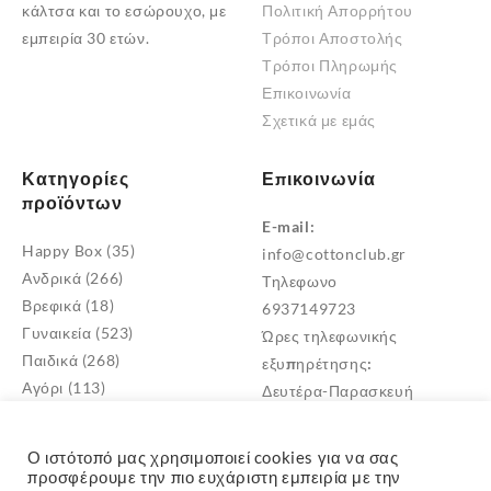
επιλεγούν
κάλτσα και το εσώρουχο, με
Πολιτική Απορρήτου
μπορούν
στη
εμπειρία 30 ετών.
Τρόποι Αποστολής
να
σελίδα
Τρόποι Πληρωμής
επιλεγούν
του
Επικοινωνία
στη
προϊόντος
Σχετικά με εμάς
σελίδα
του
Κατηγορίες
Επικοινωνία
προϊόντος
προϊόντων
E-mail:
Happy Box
(35)
info@cottonclub.gr
Ανδρικά
(266)
Τηλεφωνο
Βρεφικά
(18)
6937149723
Γυναικεία
(523)
Ώρες τηλεφωνικής
Παιδικά
(268)
εξυπηρέτησης:
Αγόρι
(113)
Δευτέρα-Παρασκευή
Κορίτσι
(171)
10:00 – 18:00
Παιδικά Σκουφιά
(1)
Διεύθυνση
Ο ιστότοπό μας χρησιμοποιεί cookies για να σας
Μεταμόρφωση Αττικής
προσφέρουμε την πιο ευχάριστη εμπειρία με την