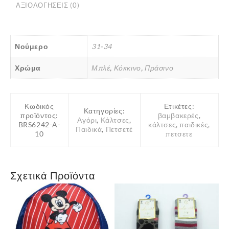
ΑΞΙΟΛΟΓΉΣΕΙΣ (0)
Νούμερο
31-34
Χρώμα
Μπλέ
,
Κόκκινο
,
Πράσινο
Κωδικός
Ετικέτες:
Κατηγορίες:
προϊόντος:
βαμβακερές
,
Αγόρι
,
Κάλτσες
,
BRS6242-A-
κάλτσες
,
παιδικές
,
Παιδικά
,
Πετσετέ
10
πετσετε
Σχετικά Προϊόντα