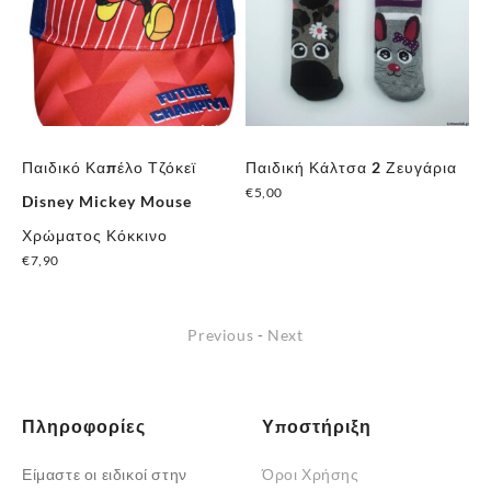
Παιδικό Καπέλο Τζόκεϊ
Παιδική Κάλτσα 2 Ζευγάρια
Πα
€
5,00
,
Disney Mickey Mouse
Ζε
Αυτό
Χρώματος Κόκκινο
Ηλ
το
€
7,90
€
5
προϊόν
Αυτό
έχει
το
πολλαπλές
Previous
-
Next
προϊόν
παραλλαγές.
έχει
Οι
πολλαπλές
επιλογές
Πληροφορίες
Υποστήριξη
παραλλαγές.
μπορούν
Οι
να
Είμαστε οι ειδικοί στην
Όροι Χρήσης
επιλογές