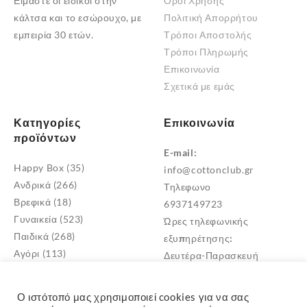
Είμαστε οι ειδικοί στην
Όροι Χρήσης
μπορούν
κάλτσα και το εσώρουχο, με
Πολιτική Απορρήτου
να
εμπειρία 30 ετών.
Τρόποι Αποστολής
επιλεγούν
Τρόποι Πληρωμής
στη
Επικοινωνία
σελίδα
Σχετικά με εμάς
του
προϊόντος
Κατηγορίες
Επικοινωνία
προϊόντων
E-mail:
Happy Box
(35)
info@cottonclub.gr
Ανδρικά
(266)
Τηλεφωνο
Βρεφικά
(18)
6937149723
Γυναικεία
(523)
Ώρες τηλεφωνικής
Παιδικά
(268)
εξυπηρέτησης:
Αγόρι
(113)
Δευτέρα-Παρασκευή
Κορίτσι
(171)
10:00 – 18:00
Παιδικά Σκουφιά
(1)
Διεύθυνση
Ο ιστότοπό μας χρησιμοποιεί cookies για να σας
Μεταμόρφωση Αττικής