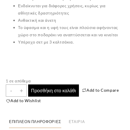
Ενδείκνυται για διάφορες χρήσεις, κυρίως για
αθλητικές δραστηριότητες
Ανθεκτική και άνετη
Το ύφασμα και η υφή τους είναι πλούσια αφήνοντας
χώρο στο ποδαράκι να αναπτύσσεται και να κινείται
Υπέροχο σετ με 3 καλτσάκια.
1 σε απόθεμα
✕
Παιδική
-
+
Add to Compare
Προσθήκη στο καλάθι
Κάλτσα
Add to Wishlist
Πετσετέ
3
Ζευγάρια
ΕΠΙΠΛΈΟΝ ΠΛΗΡΟΦΟΡΊΕΣ
ΕΤΑΙΡΊΑ
Μονόχρωμα