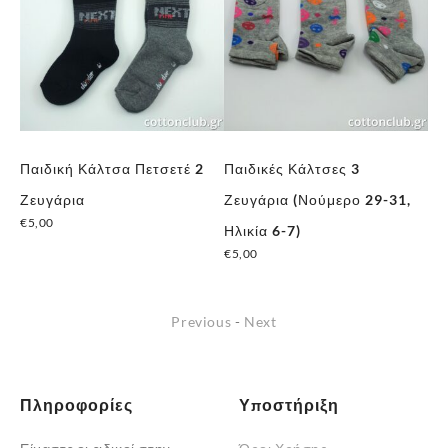
Παιδική Κάλτσα Πετσετέ 2
Παιδικές Κάλτσες 3
Πα
,
Ζευγάρια
Ζευγάρια (Νούμερο 29-31,
Ζε
€
5,00
Ηλικία 6-7)
Ηλ
Αυτό
€
5,00
€
5
το
προϊόν
Previous
-
Next
έχει
πολλαπλές
παραλλαγές.
Οι
Πληροφορίες
Υποστήριξη
επιλογές