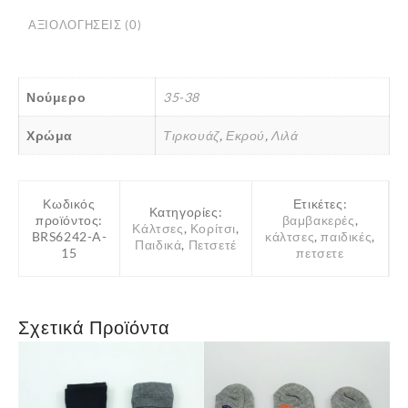
Εκρού-
ΑΞΙΟΛΟΓΉΣΕΙΣ (0)
Λιλά-
Τιρκουάζ
Ηλικία
9-
Νούμερο
35-38
11
Χρώμα
Τιρκουάζ
,
Εκρού
,
Λιλά
Νούμερο
35-
38
Κωδικός
Ετικέτες:
ποσότητα
Κατηγορίες:
προϊόντος:
βαμβακερές
,
Κάλτσες
,
Κορίτσι
,
BRS6242-A-
κάλτσες
,
παιδικές
,
Παιδικά
,
Πετσετέ
15
πετσετε
Σχετικά Προϊόντα