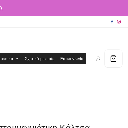
0.
ρεφικά
Σχετικά με εμάς
Επικοινωνία
στουγεννιάτικη Κάλτσα