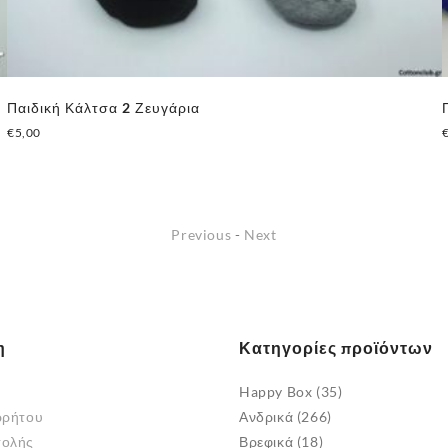
Παιδική Κάλτσα 2 Ζευγάρια
€
5,00
Αυτό
το
προϊόν
Previous
-
Next
έχει
πολλαπλές
παραλλαγές.
Οι
επιλογές
η
Κατηγορίες προϊόντων
μπορούν
να
Happy Box
(35)
επιλεγούν
ρρήτου
Ανδρικά
(266)
στη
τολής
Βρεφικά
(18)