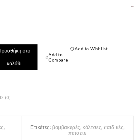
Add to Wishlist
Προσθήκη στο
Add to
Compare
καλάθι
Σ (0)
✕
ες
,
Ετικέτες:
βαμβακερές
,
κάλτσες
,
παιδικές
,
πετσετε