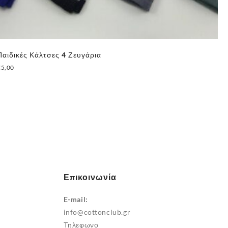
Παιδικές Κάλτσες 4 Ζευγάρια
Πα
23
€
5,00
€
5
Αυτό
το
προϊόν
έχει
πολλαπλές
παραλλαγές.
Οι
επιλογές
Επικοινωνία
μπορούν
να
E-mail:
επιλεγούν
info@cottonclub.gr
στη
Τηλεφωνο