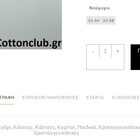
Νούμερο
31-34
35-38
Παιδική
-
+
Χριστουγεννιάτικη
Κάλτσα
Πετσετέ
ποσότητα
ΙΓΡΑΦΉ
ΕΠΙΠΛΈΟΝ ΠΛΗΡΟΦΟΡΊΕΣ
ΕΤΑΙΡΊΑ
ΑΞΙΟΛΟΓΉΣΕΙ
Αγόρι
,
Κάλτσες
,
Κάλτσες
,
Κορίτσι
,
Παιδικά
,
Χριστουγεννιάτικ
Χριστουγεννιάτικες