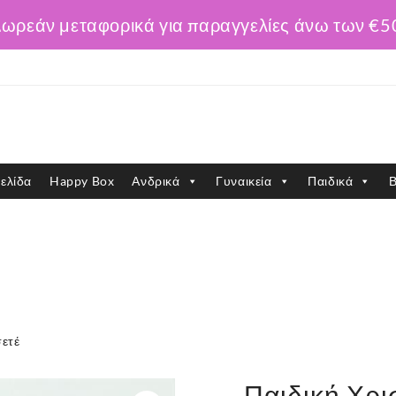
ωρεάν μεταφορικά για παραγγελίες άνω των €5
ελίδα
Happy Box
Ανδρικά
Γυναικεία
Παιδικά
Β
σετέ
Παιδική Χρι