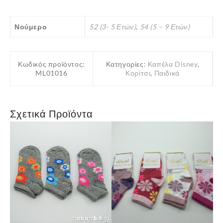
ποσότητα
Νούμερο
52 (3- 5 Ετών)
,
54 (5 – 9 Ετών)
Κωδικός προϊόντος:
Κατηγορίες:
Καπέλα Disney
,
ML01016
Κορίτσι
,
Παιδικά
Σχετικά Προϊόντα