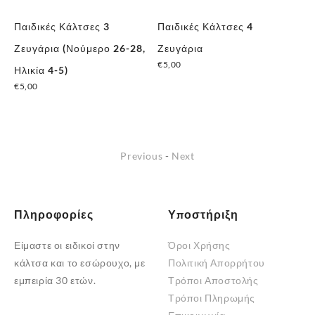
ια
Παιδικές Κάλτσες 3
Παιδικές Κάλτσες 4
Πα
Ζευγάρια (Νούμερο 26-28,
Ζευγάρια
Ζε
€
5,00
Ηλικία 4-5)
Εκ
Αυτό
€
5,00
Νο
το
€
8
προϊόν
έχει
πολλαπλές
Previous
-
Next
παραλλαγές.
Οι
επιλογές
Πληροφορίες
Υποστήριξη
μπορούν
να
Είμαστε οι ειδικοί στην
Όροι Χρήσης
επιλεγούν
κάλτσα και το εσώρουχο, με
Πολιτική Απορρήτου
στη
εμπειρία 30 ετών.
Τρόποι Αποστολής
σελίδα
Τρόποι Πληρωμής
του