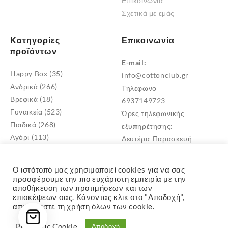
Επικοινωνία
προϊόντος
Σχετικά με εμάς
Κατηγορίες
Επικοινωνία
προϊόντων
E-mail:
Happy Box
(35)
info@cottonclub.gr
Ανδρικά
(266)
Τηλεφωνο
Βρεφικά
(18)
6937149723
Γυναικεία
(523)
Ώρες τηλεφωνικής
Παιδικά
(268)
εξυπηρέτησης:
Αγόρι
(113)
Δευτέρα-Παρασκευή
Κορίτσι
(171)
10:00 – 18:00
Παιδικά Σκουφιά
(1)
Διεύθυνση
Ο ιστότοπό μας χρησιμοποιεί cookies για να σας
Μεταμόρφωση Αττικής
προσφέρουμε την πιο ευχάριστη εμπειρία με την
αποθήκευση των προτιμήσεων και των
TK: 14452
επισκέψεων σας. Κάνοντας κλικ στο "Αποδοχή",
αποδέχεστε τη χρήση όλων των cookie.
Ρυθμίσεις Cookie
Αποδοχή