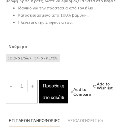
μορφή Κριτς-Κρατς, ώστε να εφαρμόζει σωστά στο κεφάλι.
Ιδανικό για την προστασία από τον ήλιο!
Κατασκευασμένο από 100% βαμβάκι.
Πλένεται στην επιφάνεια του.
Νούμερο
52 (3- 5 Ετών)
54 (5 - 9 Ετών)
✕
Παιδικό
Add to
-
+
Προσθήκη
Wishlist
Add to
Καπέλο
Compare
στο καλάθι
Τζόκεϊ
Ladybug
"Miraculous"
Χρώματος
ΕΠΙΠΛΈΟΝ ΠΛΗΡΟΦΟΡΊΕΣ
ΑΞΙΟΛΟΓΉΣΕΙΣ (0)
Κόκκινο