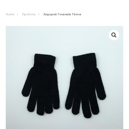
Home
Προϊόντα
Χειμερινά Γυναικεία Γάντια