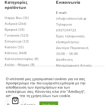
Κατηγορίες
Επικοινωνία
προϊόντων
E-mail:
Happy Box
(35)
info@cottonclub.gr
Ανδρικά
(266)
Τηλεφωνο
Βρεφικά
(18)
6937149723
Γυναικεία
(523)
Ώρες τηλεφωνικής
Εσώρουχα
(12)
εξυπηρέτησης:
Καλσόν
(15)
Δευτέρα-Παρασκευή
Κάλτσες
(468)
10:00 – 18:00
Καλτσοπαντόφλες
(8)
Διεύθυνση
Κολάν - Φόρμες
(8)
Μεταμόρφωση Αττικής
Παντόφλες
(5)
TK: 14452
Πυτζάμες
(4)
Ο ιστότοπό μας χρησιμοποιεί cookies για να σας
Σκουφιά - Γάντια
(3)
προσφέρουμε την πιο ευχάριστη εμπειρία με την
αποθήκευση των προτιμήσεων και των
Παιδικά
(268)
επισκέψεων σας. Κάνοντας κλικ στο "Αποδοχή",
αποδέχεστε τη χρήση όλων των cookie.