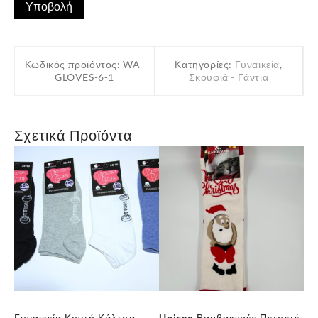
Κωδικός προϊόντος:
WA-
Κατηγορίες:
Γυναικεία
,
GLOVES-6-1
Σκουφιά - Γάντια
Σχετικά Προϊόντα
ες
Γυναικεία Κοντή Κάλτσα
Unisex Βαμβακερές Πετσετέ
Γυ