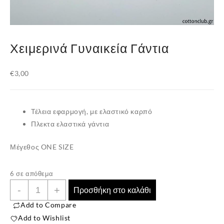
Χειμερινά Γυναικεία Γάντια
€
3,00
Τέλεια εφαρμογή, με ελαστικό καρπό
Πλεκτα ελαστικά γάντια
Μέγεθος ONE SIZE
6 σε απόθεμα
Χειμερινά
-
+
Προσθήκη στο καλάθι
Γυναικεία
Add to Compare
Γάντια
Add to Wishlist
ποσότητα