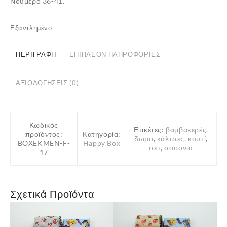
Νούμερο 36-41.
Εξαντλημένο
✕
ΠΕΡΙΓΡΑΦΉ
ΕΠΙΠΛΈΟΝ ΠΛΗΡΟΦΟΡΊΕΣ
ΑΞΙΟΛΟΓΉΣΕΙΣ (0)
Κωδικός
Ετικέτες:
βαμβακερές
,
προϊόντος:
Κατηγορία:
δωρο
,
κάλτσες
,
κουτί
,
BOXEKMEN-F-
Happy Box
σετ
,
σοσονια
17
Σχετικά Προϊόντα