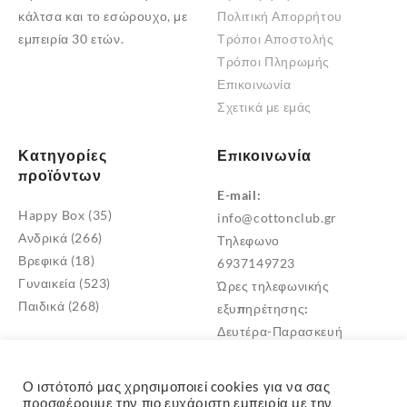
κάλτσα και το εσώρουχο, με
Πολιτική Απορρήτου
εμπειρία 30 ετών.
Τρόποι Αποστολής
Τρόποι Πληρωμής
Επικοινωνία
Σχετικά με εμάς
Κατηγορίες
Επικοινωνία
προϊόντων
E-mail:
Happy Box
(35)
info@cottonclub.gr
Ανδρικά
(266)
Τηλεφωνο
Βρεφικά
(18)
6937149723
Γυναικεία
(523)
Ώρες τηλεφωνικής
Παιδικά
(268)
εξυπηρέτησης:
Δευτέρα-Παρασκευή
10:00 – 18:00
Διεύθυνση
Ο ιστότοπό μας χρησιμοποιεί cookies για να σας
Μεταμόρφωση Αττικής
προσφέρουμε την πιο ευχάριστη εμπειρία με την