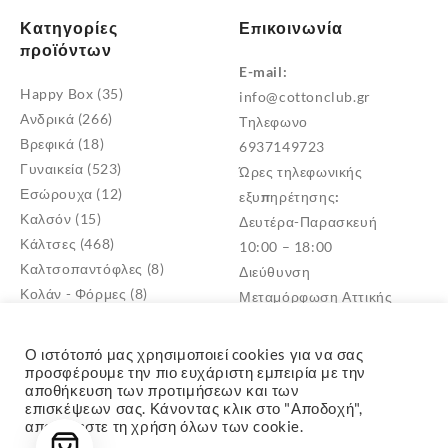
Κατηγορίες
Επικοινωνία
προϊόντων
E-mail:
Happy Box
(35)
info@cottonclub.gr
Ανδρικά
(266)
Τηλεφωνο
Βρεφικά
(18)
6937149723
Γυναικεία
(523)
Ώρες τηλεφωνικής
Εσώρουχα
(12)
εξυπηρέτησης:
Καλσόν
(15)
Δευτέρα-Παρασκευή
Κάλτσες
(468)
10:00 – 18:00
Καλτσοπαντόφλες
(8)
Διεύθυνση
Κολάν - Φόρμες
(8)
Μεταμόρφωση Αττικής
Παντόφλες
(5)
TK: 14452
Πυτζάμες
(4)
Ο ιστότοπό μας χρησιμοποιεί cookies για να σας
Σκουφιά - Γάντια
(3)
προσφέρουμε την πιο ευχάριστη εμπειρία με την
αποθήκευση των προτιμήσεων και των
Παιδικά
(268)
επισκέψεων σας. Κάνοντας κλικ στο "Αποδοχή",
αποδέχεστε τη χρήση όλων των cookie.