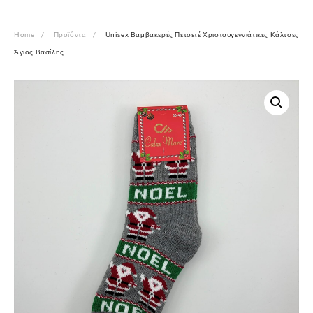
Home
Προϊόντα
Unisex Βαμβακερές Πετσετέ Χριστουγεννιάτικες Κάλτσες
Άγιος Βασίλης