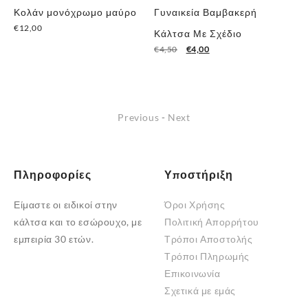
Κολάν μονόχρωμο μαύρο
Γυναικεία Βαμβακερή
Γυ
€
12,00
μπά
Κάλτσα Με Σχέδιο
Κά
Αυτό
Original
Η
€
4,50
€
4,00
Πε
price
τρέχουσα
το
€
3
was:
τιμή
προϊόν
€4,50.
είναι:
έχει
€4,00.
πολλαπλές
Previous
-
Next
παραλλαγές.
Οι
επιλογές
Πληροφορίες
Υποστήριξη
μπορούν
να
Είμαστε οι ειδικοί στην
Όροι Χρήσης
επιλεγούν
κάλτσα και το εσώρουχο, με
Πολιτική Απορρήτου
στη
εμπειρία 30 ετών.
Τρόποι Αποστολής
σελίδα
Τρόποι Πληρωμής
του
Επικοινωνία
προϊόντος
Σχετικά με εμάς