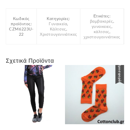
Ετικέτες:
Κωδικός
Κατηγορίες:
βαμβακερές
,
προϊόντος:
Γυναικεία
,
γυναικειες
,
CZM6223U-
Κάλτσες
,
κάλτσες
,
22
Χριστουγεννιάτικες
χριστουγεννιάτικες
Σχετικά Προϊόντα
Προσφορά!