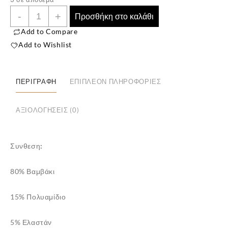
Unisex
-
+
✕
Προσθήκη στο καλάθι
Βαμβακερές
Add to Compare
Πετσετέ
Add to Wishlist
Χριστουγεννιάτικες
Κάλτσες
Άγιος
ΠΕΡΙΓΡΑΦΉ
ΕΠΙΠΛΈΟΝ ΠΛΗΡΟΦΟΡΊΕΣ
Βασίλης
ποσότητα
ΑΞΙΟΛΟΓΉΣΕΙΣ (0)
Συνθεση:
80% Βαμβάκι
15% Πολυαμίδιο
5% Ελαστάν