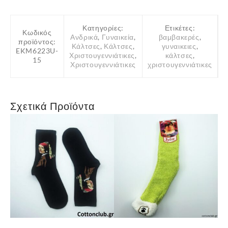
Κατηγορίες:
Ετικέτες:
Κωδικός
Ανδρικά
,
Γυναικεία
,
βαμβακερές
,
προϊόντος:
Κάλτσες
,
Κάλτσες
,
γυναικειες
,
EKM6223U-
Χριστουγεννιάτικες
,
κάλτσες
,
15
Χριστουγεννιάτικες
χριστουγεννιάτικες
Σχετικά Προϊόντα