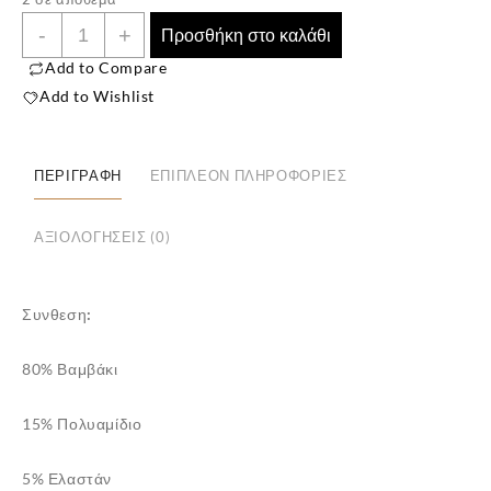
Unisex
-
+
Προσθήκη στο καλάθι
Βαμβακερές
Add to Compare
Πετσετέ
Add to Wishlist
Χριστουγεννιάτικες
Κάλτσες
Χιονάνθρωπος
ΠΕΡΙΓΡΑΦΉ
ΕΠΙΠΛΈΟΝ ΠΛΗΡΟΦΟΡΊΕΣ
γκρί-
πράσινο
ΑΞΙΟΛΟΓΉΣΕΙΣ (0)
ποσότητα
Συνθεση:
80% Βαμβάκι
15% Πολυαμίδιο
5% Ελαστάν