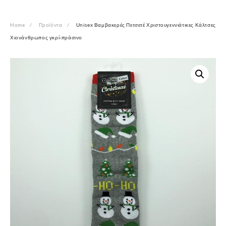
Home
Προϊόντα
Unisex Βαμβακερές Πετσετέ Χριστουγεννιάτικες Κάλτσες
Χιονάνθρωπος γκρί-πράσινο