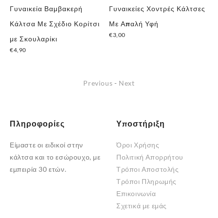
Γυναικεία Βαμβακερή
Γυναικείες Χοντρές Κάλτσες
Γυ
ες
Κάλτσα Με Σχέδιο Κορίτσι
Με Απαλή Υφή
”D
€
3,00
με Σκουλαρίκι
Κα
€
4,90
€
6
Previous
-
Next
Πληροφορίες
Υποστήριξη
Είμαστε οι ειδικοί στην
Όροι Χρήσης
κάλτσα και το εσώρουχο, με
Πολιτική Απορρήτου
εμπειρία 30 ετών.
Τρόποι Αποστολής
Τρόποι Πληρωμής
Επικοινωνία
Σχετικά με εμάς