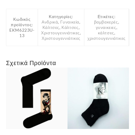
Κατηγορίες:
Ετικέτες:
Κωδικός
Ανδρικά
,
Γυναικεία
,
βαμβακερές
,
προϊόντος:
Κάλτσες
,
Κάλτσες
,
γυναικειες
,
EKM6223U-
Χριστουγεννιάτικες
,
κάλτσες
,
13
Χριστουγεννιάτικες
χριστουγεννιάτικες
Σχετικά Προϊόντα