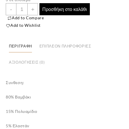
Unisex
-
+
Προσθήκη στο καλάθι
Βαμβακερές
Add to Compare
Πετσετέ
Add to Wishlist
Χριστουγεννιάτικες
Κάλτσες
Άγιος
ΠΕΡΙΓΡΑΦΉ
ΕΠΙΠΛΈΟΝ ΠΛΗΡΟΦΟΡΊΕΣ
Βασίλης
φούξια
ΑΞΙΟΛΟΓΉΣΕΙΣ (0)
ποσότητα
Συνθεση:
80% Βαμβάκι
15% Πολυαμίδιο
5% Ελαστάν