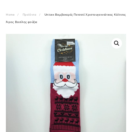
Home
Προϊόντα
Unisex Βαμβακερές Πετσετέ Χριστουγεννιάτικες Κάλτσες
Άγιος Βασίλης φούξια