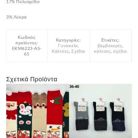
17% Πολυαμίδιο
3% Λύκρα
Κωδικός
Κατηγορίες:
Ετικέτες:
προϊόντος:
Γυναικεία
,
βαμβακερές
,
EKM6223-AS-
Κάλτσες
,
Σχέδια
κάλτσες
,
σχέδια
65
Σχετικά Προϊόντα