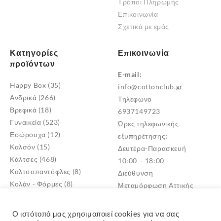
Τρόποι Πληρωμής
Επικοινωνία
Σχετικά με εμάς
Κατηγορίες
Επικοινωνία
προϊόντων
E-mail:
Happy Box
(35)
info@cottonclub.gr
Ανδρικά
(266)
Τηλεφωνο
Βρεφικά
(18)
6937149723
Γυναικεία
(523)
Ώρες τηλεφωνικής
Εσώρουχα
(12)
εξυπηρέτησης:
Καλσόν
(15)
Δευτέρα-Παρασκευή
Κάλτσες
(468)
10:00 – 18:00
Καλτσοπαντόφλες
(8)
Διεύθυνση
Κολάν - Φόρμες
(8)
Μεταμόρφωση Αττικής
Παντόφλες
(5)
TK: 14452
Πυτζάμες
(4)
Ο ιστότοπό μας χρησιμοποιεί cookies για να σας
Σκουφιά - Γάντια
(3)