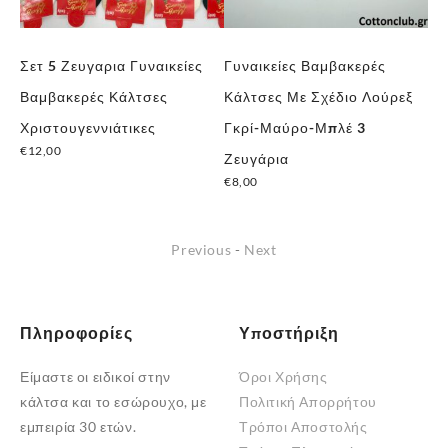
Σετ 5 Ζευγαρια Γυναικείες
Γυναικείες Βαμβακερές
Γυ
Βαμβακερές Κάλτσες
Κάλτσες Με Σχέδιο Λούρεξ
Κά
Χριστουγεννιάτικες
Γκρί-Μαύρο-Μπλέ 3
Pu
€
12,00
€
3
Ζευγάρια
€
8,00
Previous
-
Next
Πληροφορίες
Υποστήριξη
Είμαστε οι ειδικοί στην
Όροι Χρήσης
κάλτσα και το εσώρουχο, με
Πολιτική Απορρήτου
εμπειρία 30 ετών.
Τρόποι Αποστολής