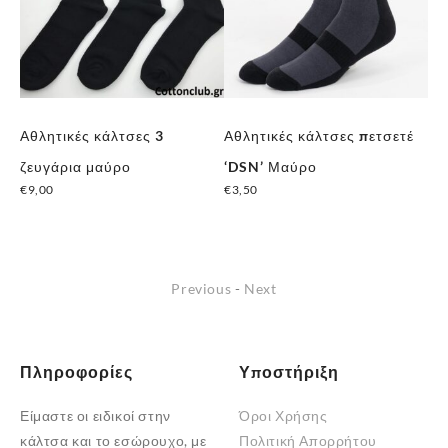
Αθλητικές κάλτσες 3
Αθλητικές κάλτσες πετσετέ
Αν
ες
ζευγάρια μαύρο
‘DSN’ Μαύρο
Κά
€
9,00
€
3,50
Ζε
Αυτό
€
1
το
προϊόν
Previous
-
Next
έχει
πολλαπλές
παραλλαγές.
Οι
Πληροφορίες
Υποστήριξη
επιλογές
Είμαστε οι ειδικοί στην
Όροι Χρήσης
μπορούν
κάλτσα και το εσώρουχο, με
Πολιτική Απορρήτου
να