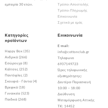
εμπειρία 30 ετών.
Τρόποι Αποστολής
επιλεγούν
Τρόποι Πληρωμής
στη
Επικοινωνία
σελίδα
Σχετικά με εμάς
του
προϊόντος
Κατηγορίες
Επικοινωνία
προϊόντων
E-mail:
Happy Box
(35)
info@cottonclub.gr
Ανδρικά
(266)
Τηλεφωνο
Εσώρουχα
(8)
6937149723
Κάλτσες
(252)
Ώρες τηλεφωνικής
Παντόφλες
(2)
εξυπηρέτησης:
Σκουφιά - Γάντια
(4)
Δευτέρα-Παρασκευή
Βρεφικά
(18)
10:00 – 18:00
Γυναικεία
(523)
Διεύθυνση
Παιδικά
(268)
Μεταμόρφωση Αττικής
TK: 14452