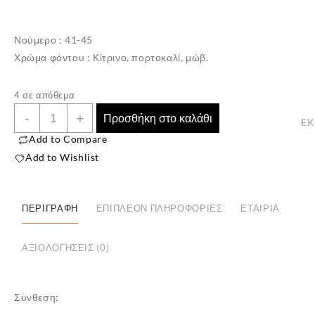
Νούμερο : 41-45
Χρώμα φόντου : Κίτρινο, πορτοκαλί, μώβ.
4 σε απόθεμα
Unisex
-
+
Προσθήκη στο καλάθι
E
Βαμβακερή
Add to Compare
Κάλτσα
Add to Wishlist
Με
Σχέδιο
✕
Πούρο
ΠΕΡΙΓΡΑΦΉ
ΕΠΙΠΛΈΟΝ ΠΛΗΡΟΦΟΡΊΕΣ
ΕΤΑΙΡΊΑ
ποσότητα
ΑΞΙΟΛΟΓΉΣΕΙΣ (0)
Συνθεση: