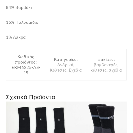
84% Βαμβάκι
15% Πολυαμίδιο
1% Λύκρα
Κωδικός
Κατηγορίες:
Ετικέτες:
προϊόντος:
Ανδρικά
,
βαμβακερές
,
EKM6225-AS-
Κάλτσες
,
Σχέδια
κάλτσες
,
σχέδια
15
Σχετικά Προϊόντα