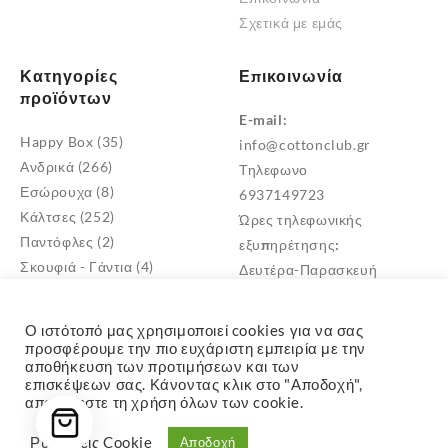
Σχετικά με εμάς
του
προϊόντος
Κατηγορίες
Επικοινωνία
προϊόντων
E-mail:
Happy Box
(35)
info@cottonclub.gr
Ανδρικά
(266)
Τηλεφωνο
Εσώρουχα
(8)
6937149723
Κάλτσες
(252)
Ώρες τηλεφωνικής
Παντόφλες
(2)
εξυπηρέτησης:
Σκουφιά - Γάντια
(4)
Δευτέρα-Παρασκευή
Βρεφικά
(18)
10:00 – 18:00
Γυναικεία
(523)
Διεύθυνση
Ο ιστότοπό μας χρησιμοποιεί cookies για να σας
Παιδικά
(268)
Μεταμόρφωση Αττικής
προσφέρουμε την πιο ευχάριστη εμπειρία με την
αποθήκευση των προτιμήσεων και των
TK: 14452
επισκέψεων σας. Κάνοντας κλικ στο "Αποδοχή",
αποδέχεστε τη χρήση όλων των cookie.
Ρυθμίσεις Cookie
Αποδοχή