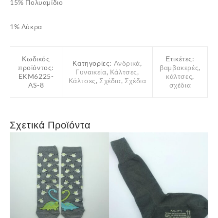
15% Πολυαμίδιο
1% Λύκρα
Κωδικός
Ετικέτες:
Κατηγορίες:
Ανδρικά
,
προϊόντος:
βαμβακερές
,
Γυναικεία
,
Κάλτσες
,
EKM6225-
κάλτσες
,
Κάλτσες
,
Σχέδια
,
Σχέδια
AS-8
σχέδια
Σχετικά Προϊόντα