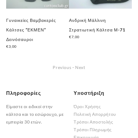
Γυναικείες Βαμβακερές
Ανδρική Μάλλινη
Μά
Κάλτσες ”ΕΚΜΕΝ”
Στρατιωτική Κάλτσα Μ-71
”Α
€
7,00
€
1
Δεινόσαυροι
Αυτό
€
3,00
το
προϊόν
Previous
-
Next
έχει
πολλαπλές
παραλλαγές.
Οι
Πληροφορίες
Υποστήριξη
επιλογές
Είμαστε οι ειδικοί στην
Όροι Χρήσης
μπορούν
κάλτσα και το εσώρουχο, με
Πολιτική Απορρήτου
να
εμπειρία 30 ετών.
Τρόποι Αποστολής
επιλεγούν
Τρόποι Πληρωμής
στη
Επικοινωνία
σελίδα